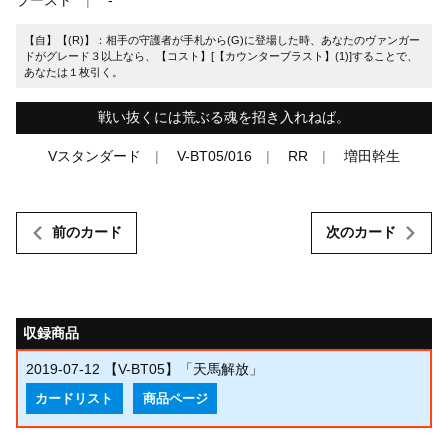
【自】【(R)】：相手の守護者が手札から(G)に登場した時、あなたのヴァンガー
ドがグレード３以上なら、【コスト】[【カウンターブラスト】(1)]することで、
あなたは１枚引く。
戦い抜くには荒ぶる魂を招き入れねば。
Vスタンダード
V-BT05/016
RR
増田幹生
前のカード
次のカード
収録商品
2019-07-12
【V-BT05】「天馬解放」
カードリスト
商品ページ