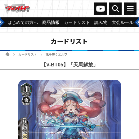
ヴァンガードch
検索
メニュー
はじめての方へ
商品情報
カードリスト
読み物
大会ルール
カードリスト
ホーム
カードリスト
魂を導くエルフ
>
>
【V-BT05】「天馬解放」