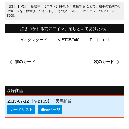
【自】【(R)】：登場時、【コスト】[手札を１枚捨てる]ことで、相手の前列のリ
アガードを１枚選び、バインドし、そのターン中、このユニットのパワー＋
5000。
泣きつかれる前にアイツ、消しといてあげたわ。
Vスタンダード
V-BT05/040
R
uni
前のカード
次のカード
収録商品
2019-07-12
【V-BT05】「天馬解放」
カードリスト
商品ページ