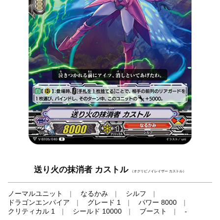
送り火の抹消者 カストル
（オクリビノイレイザー カストル）
ノーマルユニット
なるかみ
シルフ
ドラゴンエンパイア
グレード 1
パワー 8000
クリティカル 1
シールド 10000
ブースト
-