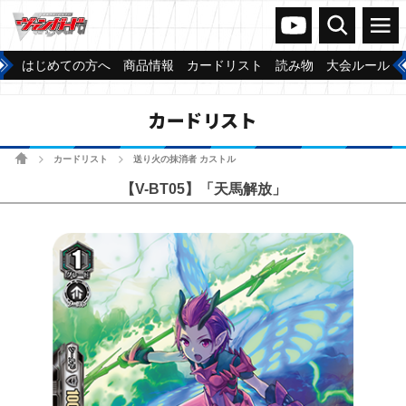
ヴァンガードch
検索
メニュー
はじめての方へ
商品情報
カードリスト
読み物
大会ルール
カードリスト
ホーム
カードリスト
送り火の抹消者 カストル
>
>
【V-BT05】「天馬解放」