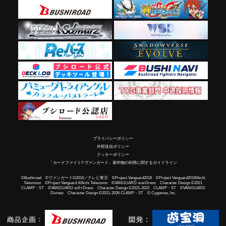
プライバシーポリシー
外部送信ポリシー
クッキーポリシー
「カードファイト!! ヴァンガード」著作物の利用に関するガイドライン
©Bushiroad ©ヴァンガードG2016／テレビ東京 ©Project Vanguard2018 ©Project Vanguard2019/Aichi
Television ©Project Vanguard if/Aichi Television ©VANGUARD overDress Character Design ©2021
CLAMP・ST ©VANGUARD will+Dress Character Design ©2021-2023 CLAMP・ST ©VANGUARD
Divinez Character Design ©2021-2026 CLAMP・ST © Cygames, Inc.