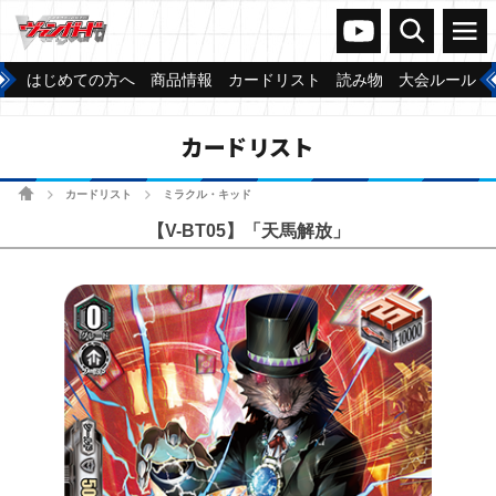
ヴァンガードch
検索
メニュー
はじめての方へ
商品情報
カードリスト
読み物
大会ルール
カードリスト
ホーム
カードリスト
ミラクル・キッド
>
>
【V-BT05】「天馬解放」