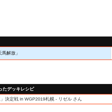
「天馬解放」
ったデッキレシピ
定戦 in WGP2019札幌 - リゼル さん