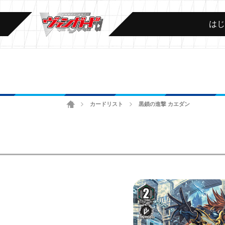
は
ホーム
カードリスト
黒鎖の進撃 カエダン
>
>