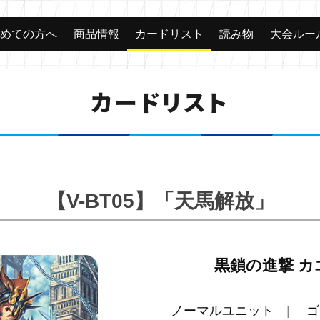
じめての方へ
商品情報
カードリスト
読み物
大会ルー
カードリスト
【V-BT05】「天馬解放」
黒鎖の進撃 カ
ノーマルユニット
ゴ