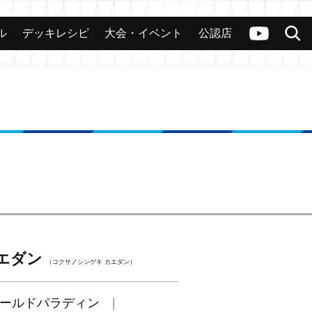
ル
デッキレシピ
大会・イベント
公認店
カード
大会
公認店舗
その他
ヴァンガードch
検索
エダン
（コクサノシンゲキ カエダン）
ールドパラディン