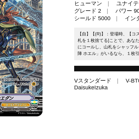
ヒューマン
ユナイテ
グレード 2
パワー 90
シールド 5000
イン
【自】【(R)】：登場時、【コ
札を１枚捨てる]ことで、あなた
にコールし、山札をシャッフルし
陣 ホエル」がいるなら、１枚
Vスタンダード
V-BT
DaisukeIzuka