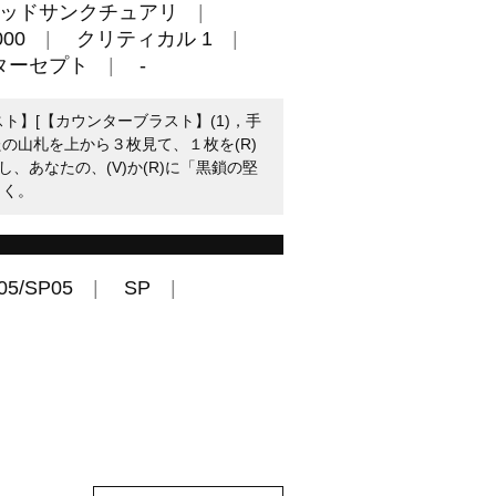
ッドサンクチュアリ
00
クリティカル 1
ターセプト
-
スト】[【カウンターブラスト】(1)，手
の山札を上から３枚見て、１枚を(R)
、あなたの、(V)か(R)に「黒鎖の堅
引く。
05/SP05
SP