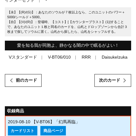
【永】【(R)/(G)】：あなたのソウルが７枚以上なら、このユニットのパワー＋
5000/シールド＋5000。
【自】【(V)/(R)】：登場時、【コスト】[【カウンターブラスト】(1)]すること
で、あなたのユニット１枚と同名のカードを、山札とドロップゾーンから合計３
枚まで探してソウルに置く。山札から探したら、山札をシャッフルする。
愛を知る我が同胞よ、静かなる闇の中で眠るがよい！
Vスタンダード
V-BT06/010
RRR
DaisukeIzuka
前のカード
次のカード
収録商品
2019-08-10
【V-BT06】「幻馬再臨」
カードリスト
商品ページ