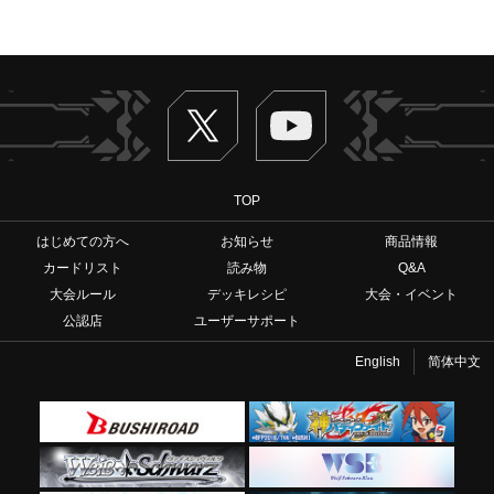
Twitter
ヴァンガードch
TOP
はじめての方へ
お知らせ
商品情報
カードリスト
読み物
Q&A
大会ルール
デッキレシピ
大会・イベント
公認店
ユーザーサポート
English
简体中文