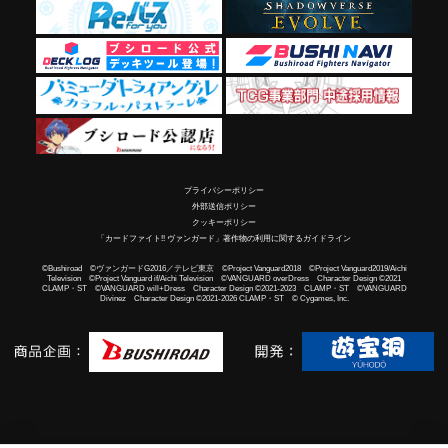
プライバシーポリシー
外部送信ポリシー
クッキーポリシー
「カードファイト!! ヴァンガード」著作物の利用に関するガイドライン
©Bushiroad ©ヴァンガードG2016／テレビ東京 ©Project Vanguard2018 ©Project Vanguard2019/Aichi
Television ©Project Vanguard if/Aichi Television ©VANGUARD overDress Character Design ©2021
CLAMP・ST ©VANGUARD will+Dress Character Design ©2021-2023 CLAMP・ST ©VANGUARD
Divinez Character Design ©2021-2026 CLAMP・ST © Cygames, Inc.