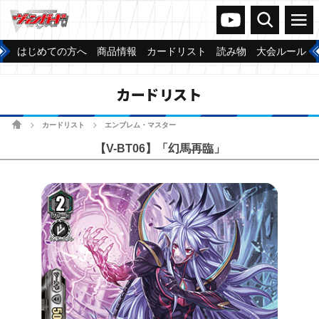
ヴァンガードch
検索
メニュー
はじめての方へ
商品情報
カードリスト
読み物
大会ルール
カードリスト
ホーム
カードリスト
エンブレム・マスター
>
>
【V-BT06】「幻馬再臨」