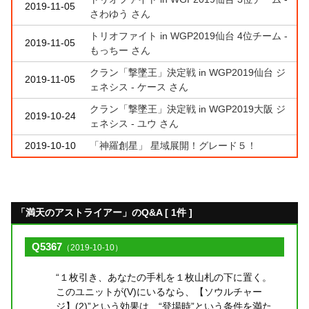
2019-11-05
さわゆう さん
トリオファイト in WGP2019仙台 4位チーム -
2019-11-05
もっちー さん
クラン「撃墜王」決定戦 in WGP2019仙台 ジ
2019-11-05
ェネシス - ケース さん
クラン「撃墜王」決定戦 in WGP2019大阪 ジ
2019-10-24
ェネシス - ユウ さん
2019-10-10
「神羅創星」 星域展開！グレード５！
「満天のアストライアー」のQ&A [ 1件 ]
Q5367
（2019-10-10）
“１枚引き、あなたの手札を１枚山札の下に置く。
このユニットが(V)にいるなら、【ソウルチャー
ジ】(2)”という効果は、“登場時”という条件を満た