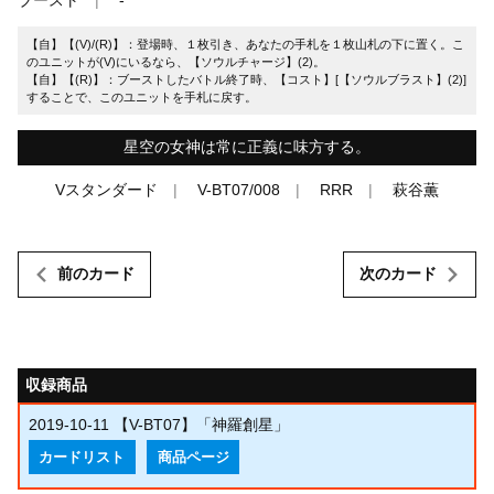
【自】【(V)/(R)】：登場時、１枚引き、あなたの手札を１枚山札の下に置く。こ
のユニットが(V)にいるなら、【ソウルチャージ】(2)。
【自】【(R)】：ブーストしたバトル終了時、【コスト】[【ソウルブラスト】(2)]
することで、このユニットを手札に戻す。
星空の女神は常に正義に味方する。
Vスタンダード
V-BT07/008
RRR
萩谷薫
前のカード
次のカード
収録商品
2019-10-11
【V-BT07】「神羅創星」
カードリスト
商品ページ