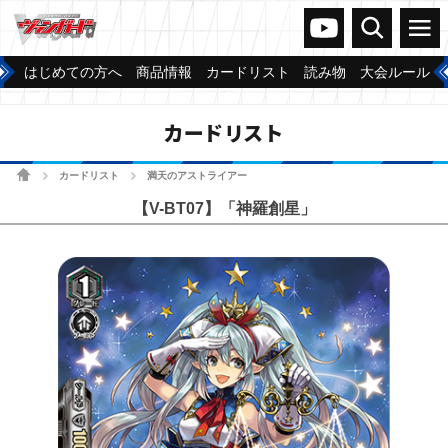
ヴァンガードch
検索
メニュー
はじめての方へ
商品情報
カードリスト
読み物
大会ルール
カードリスト
ホーム
カードリスト
満天のアストライアー
>
>
【V-BT07】「神羅創星」