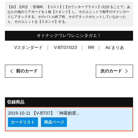
【自】【(R)】：登場時、【コスト】[【カウンターブラスト】(1)]することで、あ
なたの他のリアガードを１枚【スタンド】し、そのユニットで相手のヴァンガー
ドにアタックする。そのバトル終了時、そのアタックがヒットしていなかった
ら、そのユニットを【スタンド】する。
オトナシクワレワレニシタガエ！
Vスタンダード
V-BT07/023
RR
As’まりあ
前のカード
次のカード
収録商品
2019-10-11
【V-BT07】「神羅創星」
カードリスト
商品ページ