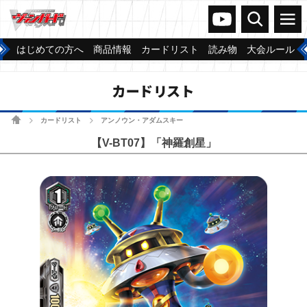
ヴァンガードch
検索
メニュー
はじめての方へ
商品情報
カードリスト
読み物
大会ルール
カードリスト
ホーム
カードリスト
アンノウン・アダムスキー
>
>
【V-BT07】「神羅創星」