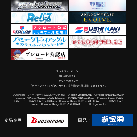
プライバシーポリシー
外部送信ポリシー
クッキーポリシー
「カードファイト!! ヴァンガード」著作物の利用に関するガイドライン
©Bushiroad ©ヴァンガードG2016／テレビ東京 ©Project Vanguard2018 ©Project Vanguard2019/Aichi
Television ©Project Vanguard if/Aichi Television ©VANGUARD overDress Character Design ©2021
CLAMP・ST ©VANGUARD will+Dress Character Design ©2021-2023 CLAMP・ST ©VANGUARD
Divinez Character Design ©2021-2026 CLAMP・ST © Cygames, Inc.