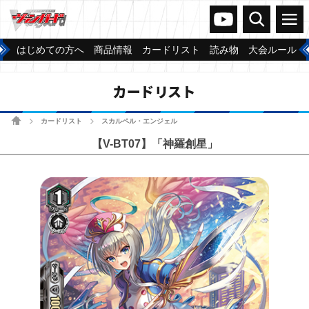
ヴァンガードch
検索
メニュー
はじめての方へ
商品情報
カードリスト
読み物
大会ルール
カードリスト
ホーム
カードリスト
スカルペル・エンジェル
>
>
【V-BT07】「神羅創星」