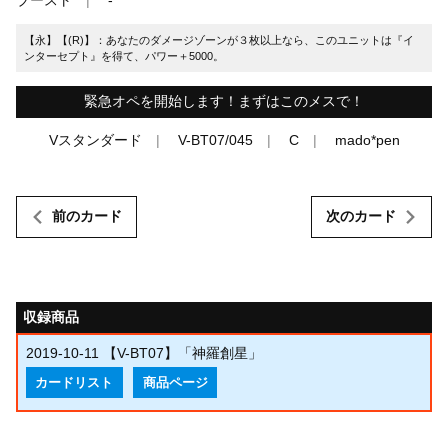
【永】【(R)】：あなたのダメージゾーンが３枚以上なら、このユニットは『イ
ンターセプト』を得て、パワー＋5000。
緊急オペを開始します！まずはこのメスで！
Vスタンダード
V-BT07/045
C
mado*pen
前のカード
次のカード
収録商品
2019-10-11
【V-BT07】「神羅創星」
カードリスト
商品ページ