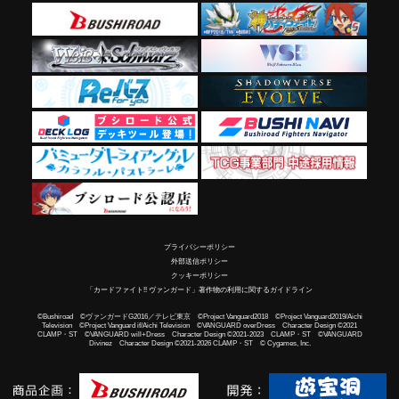
プライバシーポリシー
外部送信ポリシー
クッキーポリシー
「カードファイト!! ヴァンガード」著作物の利用に関するガイドライン
©Bushiroad ©ヴァンガードG2016／テレビ東京 ©Project Vanguard2018 ©Project Vanguard2019/Aichi
Television ©Project Vanguard if/Aichi Television ©VANGUARD overDress Character Design ©2021
CLAMP・ST ©VANGUARD will+Dress Character Design ©2021-2023 CLAMP・ST ©VANGUARD
Divinez Character Design ©2021-2026 CLAMP・ST © Cygames, Inc.