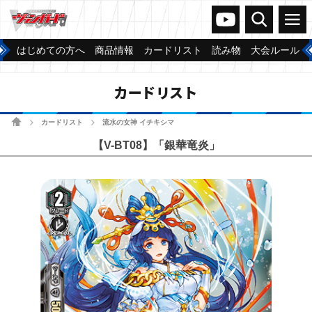
ヴァンガードch
検索
メニュー
はじめての方へ
商品情報
カードリスト
読み物
大会ルール
カードリスト
ホーム
カードリスト
流水の女神 イチキシマ
>
>
【V-BT08】「銀華竜炎」