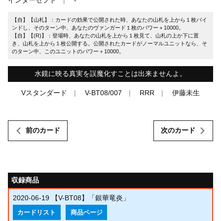
【自】【山札】：カードの効果で公開された時、あなたの山札を上から１枚バイ
ンドし、そのターン中、あなたのヴァンガード１枚のパワー＋10000。
【自】【(R)】：登場時、あなたの山札を上から１枚見て、山札の上か下に置
き、山札を上から１枚公開する。公開されたカードがノーマルユニットなら、そ
のターン中、このユニットのパワー＋10000。
水鏡に映る真実を誤魔化すことは出来ませんよ。
Vスタンダード
V-BT08/007
RRR
伊藤未生
前のカード
次のカード
収録商品
2020-06-19
【V-BT08】「銀華竜炎」
カードリスト
商品ページ