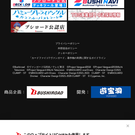
プライバシーポリシー
外部送信ポリシー
クッキーポリシー
「カードファイト!! ヴァンガード」著作物の利用に関するガイドライン
©Bushiroad ©ヴァンガードG2016／テレビ東京 ©Project Vanguard2018 ©Project Vanguard2019/Aichi
Television ©Project Vanguard if/Aichi Television ©VANGUARD overDress Character Design ©2021
CLAMP・ST ©VANGUARD will+Dress Character Design ©2021-2023 CLAMP・ST ©VANGUARD
Divinez Character Design ©2021-2026 CLAMP・ST © Cygames, Inc.
✕
このウェブサイトはCookieを使用します