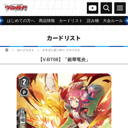
ヴァンガードch
検索
メニュー
はじめての方へ
商品情報
カードリスト
読み物
大会ルール
カードリスト
ホーム
カードリスト
ドラゴンダンサー ファージャ
>
>
【V-BT08】「銀華竜炎」