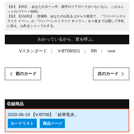
【永】【(R)】：あなたのターン中、相手のリアガードがいないなら、このユニ
ットのパワー＋5000。
【自】【(V)/(R)】：登場時、あなたの山札を上から５枚見て、「ワイバーンスト
ライク ドーハ」か「ワイバーンストライク ギャラン」を１枚まで公開して手札
に加え、山札をシャッフルする。
わかっているから、君を呼ぶ。
Vスタンダード
V-BT08/021
RR
root
前のカード
次のカード
収録商品
2020-06-19
【V-BT08】「銀華竜炎」
カードリスト
商品ページ