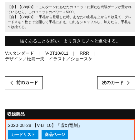
【永】【(V)/(R)】：このターンにあなたのユニットに新たな武装ゲージが置かれ
ているなら、このユニットのパワー＋5000。
【自】【(V)/(R)】：手札から登場した時、あなたの山札を上から５枚見て、グレ
ード３を１枚まで公開して手札に加え、山札をシャッフルし、加えたら、手札を
１枚捨てる。
強くあることを願い、より良きモノへと進化する。
Vスタンダード
V-BT10/011
RRR
デザイン／松島一夫 イラスト／ショースケ
前のカード
次のカード
収録商品
2020-08-28
【V-BT10】「虚幻竜刻」
カードリスト
商品ページ