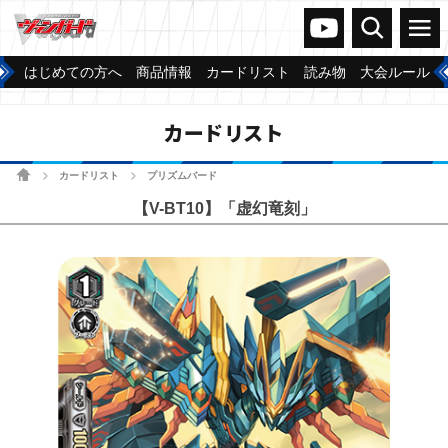
ヴァンガードch
検索
メニュー
はじめての方へ
商品情報
カードリスト
読み物
大会ルール
カードリスト
ホーム
カードリスト
プリズムバード
>
>
【V-BT10】「虚幻竜刻」