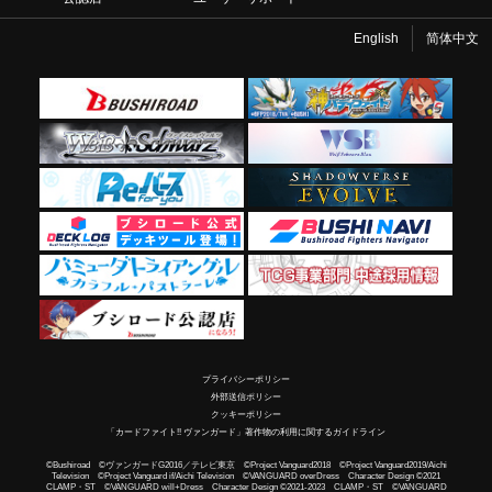
English
简体中文
プライバシーポリシー
外部送信ポリシー
クッキーポリシー
「カードファイト!! ヴァンガード」著作物の利用に関するガイドライン
©Bushiroad ©ヴァンガードG2016／テレビ東京 ©Project Vanguard2018 ©Project Vanguard2019/Aichi
Television ©Project Vanguard if/Aichi Television ©VANGUARD overDress Character Design ©2021
CLAMP・ST ©VANGUARD will+Dress Character Design ©2021-2023 CLAMP・ST ©VANGUARD