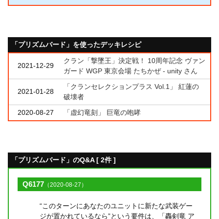
「プリズムバード」を使ったデッキレシピ
クラン「撃墜王」決定戦！ 10周年記念 ヴァン
2021-12-29
ガード WGP 東京会場 たちかぜ - unity さん
「クランセレクションプラス Vol.1」 紅蓮の
2021-01-28
破壊者
2020-08-27
「虚幻竜刻」 巨竜の咆哮
「プリズムバード」のQ&A [ 2件 ]
Q6177
（2020-08-27）
“このターンにあなたのユニットに新たな武装ゲー
ジが置かれているなら”という要件は、「轟剣竜 ア