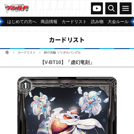
ヴァンガードch
検索
メニュー
はじめての方へ
商品情報
カードリスト
読み物
大会ルール
カードリスト
ホーム
カードリスト
絆の光輪 ソリダルバングル
>
>
【V-BT10】「虚幻竜刻」