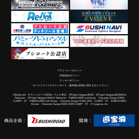
プライバシーポリシー
外部送信ポリシー
クッキーポリシー
「カードファイト!! ヴァンガード」著作物の利用に関するガイドライン
©Bushiroad ©ヴァンガードG2016／テレビ東京 ©Project Vanguard2018 ©Project Vanguard2019/Aichi
Television ©Project Vanguard if/Aichi Television ©VANGUARD overDress Character Design ©2021
CLAMP・ST ©VANGUARD will+Dress Character Design ©2021-2023 CLAMP・ST ©VANGUARD
Divinez Character Design ©2021-2026 CLAMP・ST © Cygames, Inc.