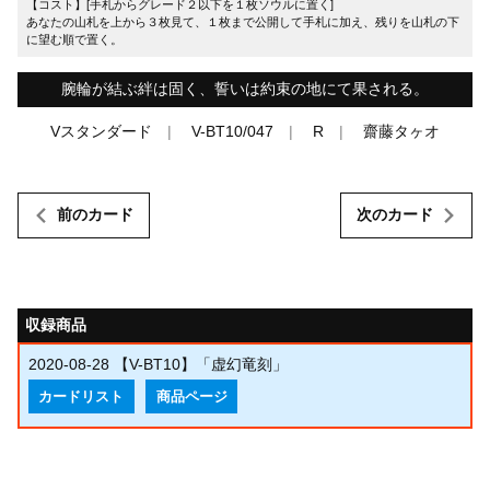
【コスト】[手札からグレード２以下を１枚ソウルに置く]
あなたの山札を上から３枚見て、１枚まで公開して手札に加え、残りを山札の下
に望む順で置く。
腕輪が結ぶ絆は固く、誓いは約束の地にて果される。
Vスタンダード
V-BT10/047
R
齋藤タヶオ
前のカード
次のカード
収録商品
2020-08-28
【V-BT10】「虚幻竜刻」
カードリスト
商品ページ