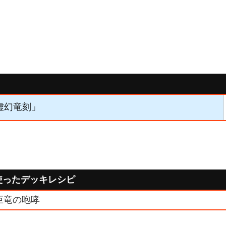
「虚幻竜刻」
使ったデッキレシピ
巨竜の咆哮