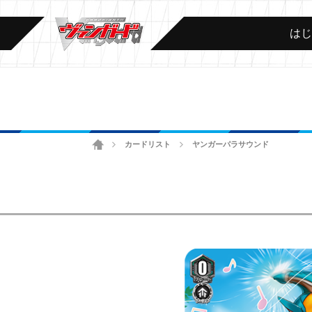
は
ホーム
カードリスト
ヤンガーパラサウンド
>
>