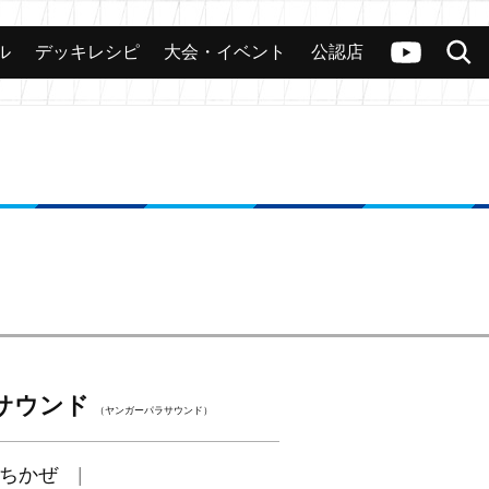
ル
デッキレシピ
大会・イベント
公認店
カード
大会
公認店舗
その他
ヴァンガードch
検索
サウンド
（ヤンガーパラサウンド）
ちかぜ