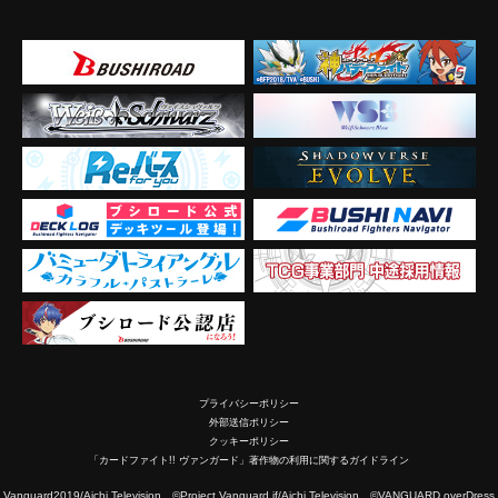
プライバシーポリシー
外部送信ポリシー
クッキーポリシー
「カードファイト!! ヴァンガード」著作物の利用に関するガイドライン
2019/Aichi Television ©Project Vanguard if/Aichi Television ©VANGUARD overDress