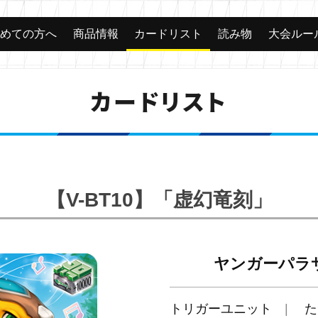
じめての方へ
商品情報
カードリスト
読み物
大会ルー
カードリスト
【V-BT10】「虚幻竜刻」
ヤンガーパラ
トリガーユニット
た