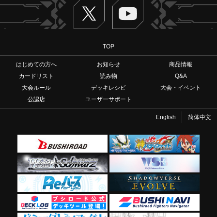
Twitter
ヴァンガードch
TOP
はじめての方へ
お知らせ
商品情報
カードリスト
読み物
Q&A
大会ルール
デッキレシピ
大会・イベント
公認店
ユーザーサポート
English
简体中文