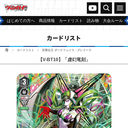
ヴァンガードch
検索
メニュー
はじめての方へ
商品情報
カードリスト
読み物
大会ルール
カードリスト
ホーム
カードリスト
百害女王 ダークフェイス・グレドーラ
>
>
【V-BT10】「虚幻竜刻」