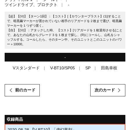
ツインドライブ、プロテクト
-
【起】【(V)】【ターン1回】：【コスト】[【カウンターブラスト】(1)]すること
で、暗黒繭マーカーが置かれていない相手のリアガードを２枚まで選び、暗黒繭
マーカーを１つずつ置く。
【自】【(V)】：アタックした時、 【コスト】[リアガードを１枚退却させる]こと
で、あなたの山札からグレード３を１枚まで探し、(R)にコールし、山札をシャ
ッフルする。コールしたら、そのターン中、そのユニットとこのユニットのパワ
ー＋10000。
-
Vスタンダード
V-BT10/SP05
SP
田島幸枝
前のカード
次のカード
収録商品
2020-08-28
【V-BT10】「虚幻竜刻」