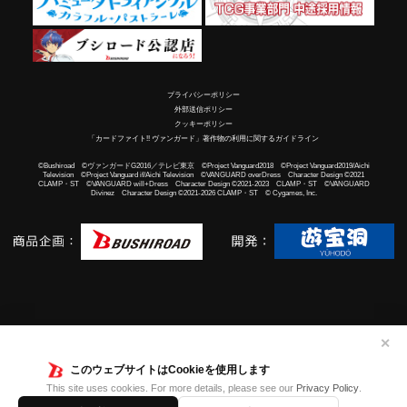
プライバシーポリシー
外部送信ポリシー
クッキーポリシー
「カードファイト!! ヴァンガード」著作物の利用に関するガイドライン
©Bushiroad ©ヴァンガードG2016／テレビ東京 ©Project Vanguard2018 ©Project Vanguard2019/Aichi
Television ©Project Vanguard if/Aichi Television ©VANGUARD overDress Character Design ©2021
CLAMP・ST ©VANGUARD will+Dress Character Design ©2021-2023 CLAMP・ST ©VANGUARD
Divinez Character Design ©2021-2026 CLAMP・ST © Cygames, Inc.
✕
このウェブサイトはCookieを使用します
This site uses cookies. For more details, please see our
Privacy Policy
.