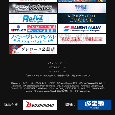
プライバシーポリシー
外部送信ポリシー
クッキーポリシー
「カードファイト!! ヴァンガード」著作物の利用に関するガイドライン
©Bushiroad ©ヴァンガードG2016／テレビ東京 ©Project Vanguard2018 ©Project Vanguard2019/Aichi
Television ©Project Vanguard if/Aichi Television ©VANGUARD overDress Character Design ©2021
CLAMP・ST ©VANGUARD will+Dress Character Design ©2021-2023 CLAMP・ST ©VANGUARD
Divinez Character Design ©2021-2026 CLAMP・ST © Cygames, Inc.