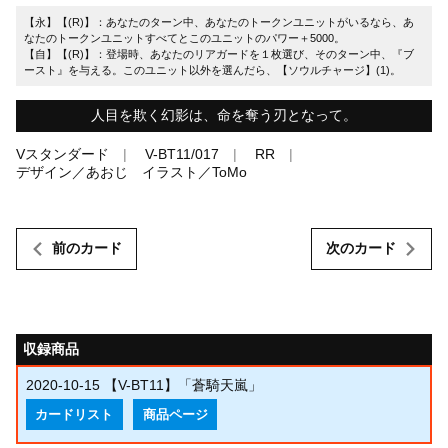
【永】【(R)】：あなたのターン中、あなたのトークンユニットがいるなら、あ
なたのトークンユニットすべてとこのユニットのパワー＋5000。
【自】【(R)】：登場時、あなたのリアガードを１枚選び、そのターン中、『ブ
ースト』を与える。このユニット以外を選んだら、【ソウルチャージ】(1)。
人目を欺く幻影は、命を奪う刃となって。
Vスタンダード
V-BT11/017
RR
デザイン／あおじ イラスト／ToMo
前のカード
次のカード
収録商品
2020-10-15
【V-BT11】「蒼騎天嵐」
カードリスト
商品ページ