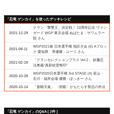
「忍竜 ゲンカイ」を使ったデッキレシピ
クラン「撃墜王」決定戦！ 10周年記念 ヴァン
2021-12-29
ガード WGP 東京会場 ぬばたま - サワムラー
院 さん
WGP2021春 日本選手権 地区大会 (6) Aブロッ
2021-08-11
ク 愛知県 準優勝 - ユーリ さん
「クランセレクションプラス Vol.2」 妖魔忍
2021-02-18
法奥義“真影紋雷悔印”
WGP2020日本選手権 3rd STAGE (4) 富山・
2020-10-28
石川・福井会場 優勝 - ぽっきー さん
2020-10-14
「蒼騎天嵐」 〈邪眼〉がもたらす禁忌の外法
「忍竜 ゲンカイ」のQ&A [ 2件 ]