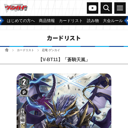
ヴァンガードch
検索
メニュー
はじめての方へ
商品情報
カードリスト
読み物
大会ルール
カードリスト
ホーム
カードリスト
忍竜 ゲンカイ
>
>
【V-BT11】「蒼騎天嵐」