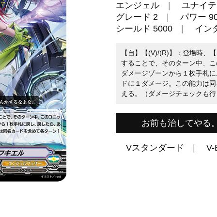
エンジェル
ユナイテ
グレード 2
パワー 90
シールド 5000
イン
【自】【(V)/(R)】：登場時、
することで、そのターン中、こ
ダメージゾーンから１枚手札に
ドに１ダメージ。この能力は同
える。（ダメージチェックも行
お前も治してやる
Vスタンダード
V-