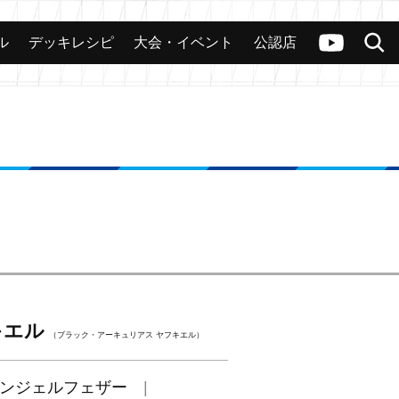
ル
デッキレシピ
大会・イベント
公認店
カード
大会
公認店舗
その他
ヴァンガードch
検索
キエル
（ブラック・アーキュリアス ヤフキエル）
ンジェルフェザー