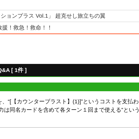
ョンプラス Vol.1」 超克せし旅立ちの翼
救援！救急！救命！！
 [ 1件 ]
、“[【カウンターブラスト】(1)]”というコストを支払
能力は同名カードを含めて各ターン１回まで使える”とい
ん。