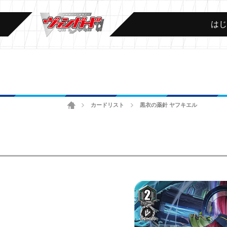
は
ホーム
カードリスト
黒衣の薬針 ヤフキエル
>
>