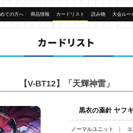
じめての方へ
商品情報
カードリスト
読み物
大会ルー
カードリスト
【V-BT12】「天輝神雷」
黒衣の薬針 ヤフ
ノーマルユニット
エ