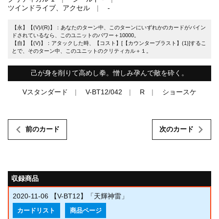
ツインドライブ、アクセル
-
【永】【(V)/(R)】：あなたのターン中、このターンにいずれかのカードがバイン
ドされているなら、このユニットのパワー＋10000。
【自】【(V)】：アタックした時、【コスト】[【カウンターブラスト】(1)]するこ
とで、そのターン中、このユニットのクリティカル＋１。
己が身を削りて高めし拳。憎しみ孕んで敵を砕く。
Vスタンダード
V-BT12/042
R
ショースケ
前のカード
次のカード
収録商品
2020-11-06
【V-BT12】「天輝神雷」
カードリスト
商品ページ