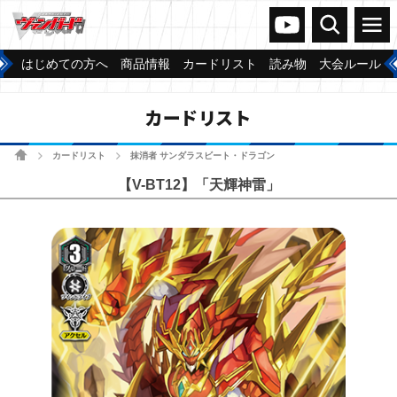
ヴァンガードch
検索
メニュー
はじめての方へ
商品情報
カードリスト
読み物
大会ルール
カードリスト
ホーム
カードリスト
抹消者 サンダラスビート・ドラゴン
>
>
【V-BT12】「天輝神雷」