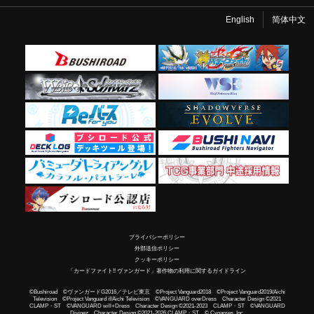
English
简体中文
プライバシーポリシー
外部送信ポリシー
クッキーポリシー
「カードファイト!! ヴァンガード」著作物の利用に関するガイドライン
©Bushiroad ©ヴァンガードG2016／テレビ東京 ©Project Vanguard2018 ©Project Vanguard2019/Aichi
Television ©Project Vanguard if/Aichi Television ©VANGUARD overDress Character Design ©2021
CLAMP・ST ©VANGUARD will+Dress Character Design ©2021-2023 CLAMP・ST ©VANGUARD
Divinez Character Design ©2021-2026 CLAMP・ST © Cygames, Inc.