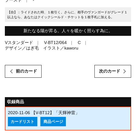
【自】：ライドされた時、１枚引く。さらに、相手のヴァンガードがグレード１
以上なら、あなたはクイックシールド・チケットを１枚手札に加える。
新たなる陽が昇る。人々を暖かく照らす為に。
Vスタンダード
V-BT12/064
C
デザイン／はぎ毛 イラスト／kaworu
前のカード
次のカード
収録商品
2020-11-06
【V-BT12】「天輝神雷」
カードリスト
商品ページ