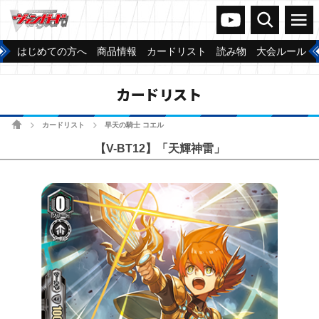
ヴァンガードch
検索
メニュー
はじめての方へ
商品情報
カードリスト
読み物
大会ルール
カードリスト
ホーム
カードリスト
早天の騎士 コエル
>
>
【V-BT12】「天輝神雷」