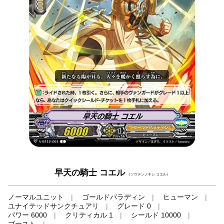
早天の騎士 コエル
（ソウテンノキシ コエル）
ノーマルユニット
ゴールドパラディン
ヒューマン
ユナイテッドサンクチュアリ
グレード 0
パワー 6000
クリティカル 1
シールド 10000
ブースト
-