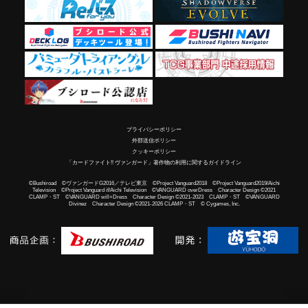
プライバシーポリシー
外部送信ポリシー
クッキーポリシー
「カードファイト!! ヴァンガード」著作物の利用に関するガイドライン
©Bushiroad ©ヴァンガードG2016／テレビ東京 ©Project Vanguard2018 ©Project Vanguard2019/Aichi
Television ©Project Vanguard if/Aichi Television ©VANGUARD overDress Character Design ©2021
CLAMP・ST ©VANGUARD will+Dress Character Design ©2021-2023 CLAMP・ST ©VANGUARD
Divinez Character Design ©2021-2026 CLAMP・ST © Cygames, Inc.