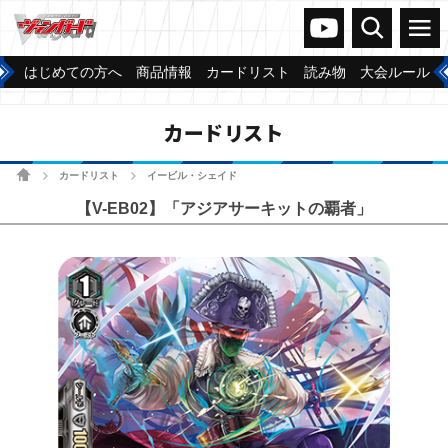
ヴァンガードch
検索
メニュー
はじめての方へ
商品情報
カードリスト
読み物
大会ルール
カードリスト
ホーム
カードリスト
イービル・シェイド
>
>
【V-EB02】「アジアサーキットの覇者」