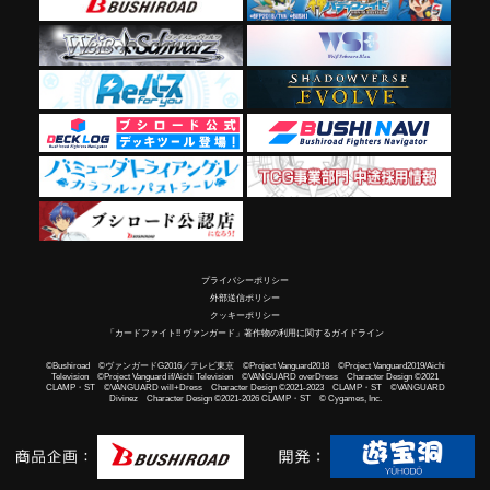
プライバシーポリシー
外部送信ポリシー
クッキーポリシー
「カードファイト!! ヴァンガード」著作物の利用に関するガイドライン
©Bushiroad ©ヴァンガードG2016／テレビ東京 ©Project Vanguard2018 ©Project Vanguard2019/Aichi
Television ©Project Vanguard if/Aichi Television ©VANGUARD overDress Character Design ©2021
CLAMP・ST ©VANGUARD will+Dress Character Design ©2021-2023 CLAMP・ST ©VANGUARD
Divinez Character Design ©2021-2026 CLAMP・ST © Cygames, Inc.