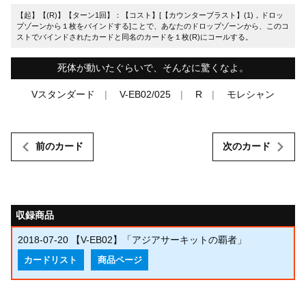
【起】【(R)】【ターン1回】：【コスト】[【カウンターブラスト】(1)，ドロッ
プゾーンから１枚をバインドする]ことで、あなたのドロップゾーンから、このコ
ストでバインドされたカードと同名のカードを１枚(R)にコールする。
死体が動いたぐらいで、そんなに驚くなよ。
Vスタンダード
V-EB02/025
R
モレシャン
前のカード
次のカード
収録商品
2018-07-20
【V-EB02】「アジアサーキットの覇者」
カードリスト
商品ページ