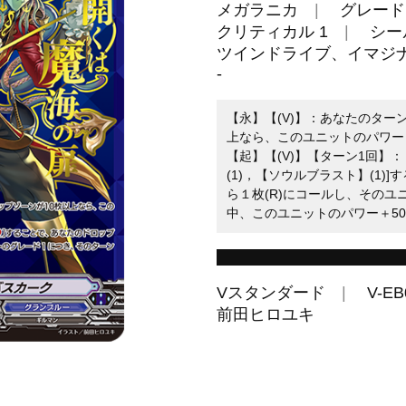
メガラニカ
グレード 
クリティカル 1
シー
ツインドライブ、イマジ
-
【永】【(V)】：あなたのター
上なら、このユニットのパワー＋
【起】【(V)】【ターン1回】
(1)，【ソウルブラスト】(1)
ら１枚(R)にコールし、その
中、このユニットのパワー＋50
Vスタンダード
V-EB
前田ヒロユキ