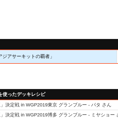
】「アジアサーキットの覇者」
を使ったデッキレシピ
決定戦 in WGP2019東京 グランブルー - パタ さん
決定戦 in WGP2019博多 グランブルー - ミヤショー