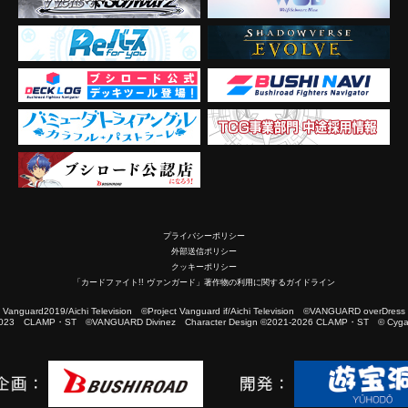
プライバシーポリシー
外部送信ポリシー
クッキーポリシー
「カードファイト!! ヴァンガード」著作物の利用に関するガイドライン
2019/Aichi Television ©Project Vanguard if/Aichi Television ©VANGUARD overDress
023 CLAMP・ST ©VANGUARD Divinez Character Design ©2021-2026 CLAMP・ST © Cygam