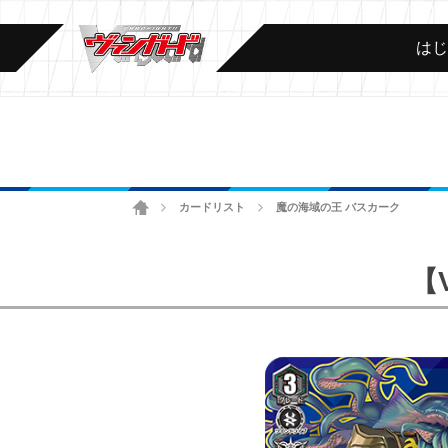
は
ホーム
カードリスト
魔の海域の王 バスカーク
>
>
【