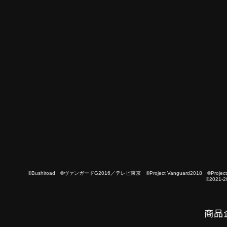
©Bushiroad ©ヴァンガードG2016／テレビ東京 ©Project Vanguard2018 ©Project Vanguard
©2021-2