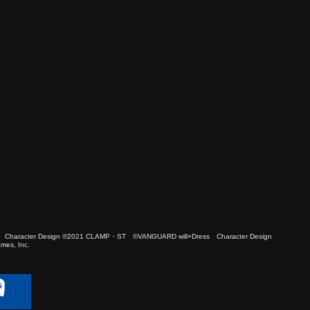
 Character Design ©2021 CLAMP・ST ©VANGUARD will+Dress Character Design
es, Inc.