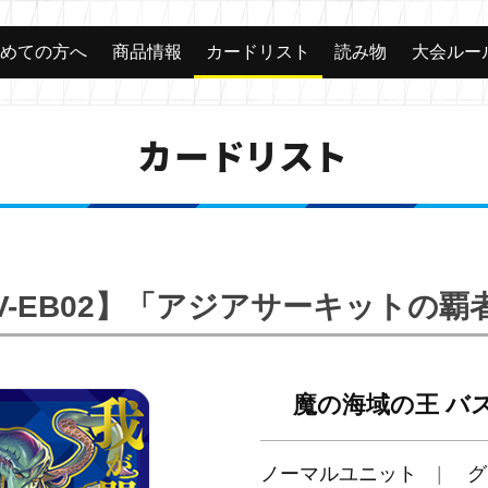
じめての方へ
商品情報
カードリスト
読み物
大会ルー
カードリスト
V-EB02】「アジアサーキットの覇
魔の海域の王 バ
ノーマルユニット
グ