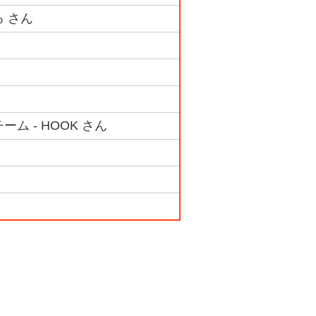
る さん
ム - HOOK さん