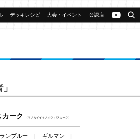
ル
デッキレシピ
大会・イベント
公認店
カード
大会
公認店舗
その他
ヴァンガードch
検索
者」
スカーク
（マノカイイキノオウ バスカーク）
ランブルー
ギルマン