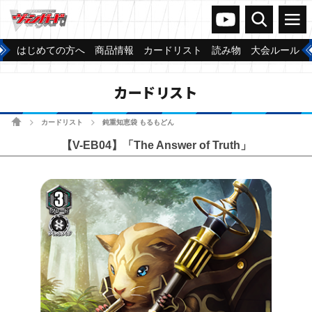
ヴァンガードch
検索
メニュー
はじめての方へ
商品情報
カードリスト
読み物
大会ルール
カードリスト
ホーム
カードリスト
鈍重知恵袋 もるもどん
>
>
【V-EB04】「The Answer of Truth」