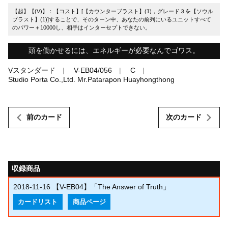
【起】【(V)】：【コスト】[【カウンターブラスト】(1)，グレード３を【ソウル
ブラスト】(1)]することで、そのターン中、あなたの前列にいるユニットすべて
のパワー＋10000し、相手はインターセプトできない。
頭を働かせるには、エネルギーが必要なんでゴワス。
Vスタンダード
V-EB04/056
C
Studio Porta Co.,Ltd. Mr.Patarapon Huayhongthong
前のカード
次のカード
収録商品
2018-11-16
【V-EB04】「The Answer of Truth」
カードリスト
商品ページ