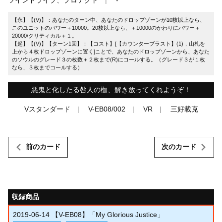
【永】【(V)】：あなたのターン中、あなたのドロップゾーンが10枚以上なら、
このユニットのパワー＋10000。20枚以上なら、＋10000のかわりにパワー＋
20000/クリティカル＋１。
【起】【(V)】【ターン1回】：【コスト】[【カウンターブラスト】(1)，山札を
上から４枚ドロップゾーンに置く]ことで、あなたのドロップゾーンから、あなた
のソウルのグレード３の枚数＋２枚まで(R)にコールする。（グレード３が１枚
なら、３枚までコールする）
悪鬼と化したる咎人の枷、解き放ってくれようぞ！
Vスタンダード
V-EB08/002
VR
三好載克
前のカード
次のカード
収録商品
2019-06-14
【V-EB08】「My Glorious Justice」