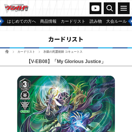
ヴァンガードch
検索
メニュー
はじめての方へ
商品情報
カードリスト
読み物
大会ルール
カードリスト
ホーム
カードリスト
氷獄の死霊術師 コキュートス
>
>
【V-EB08】「My Glorious Justice」