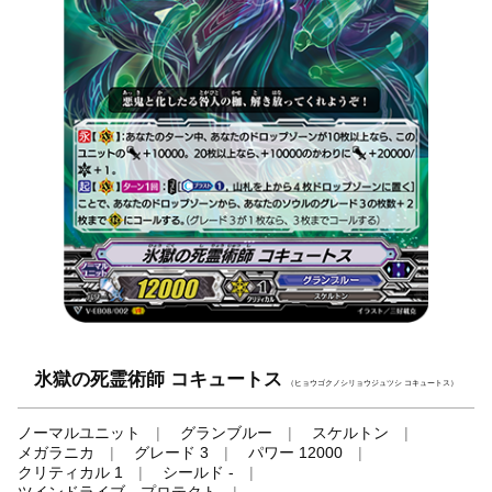
氷獄の死霊術師 コキュートス
（ヒョウゴクノシリョウジュツシ コキュートス）
ノーマルユニット
グランブルー
スケルトン
メガラニカ
グレード 3
パワー 12000
クリティカル 1
シールド -
ツインドライブ、プロテクト
-