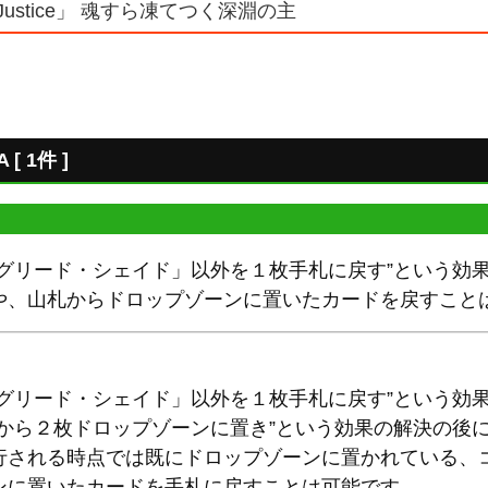
us Justice」 魂すら凍てつく深淵の主
 1件 ]
「グリード・シェイド」以外を１枚手札に戻す”という効
や、山札からドロップゾーンに置いたカードを戻すこと
「グリード・シェイド」以外を１枚手札に戻す”という効
上から２枚ドロップゾーンに置き”という効果の解決の後
行される時点では既にドロップゾーンに置かれている、
ンに置いたカードを手札に戻すことは可能です。