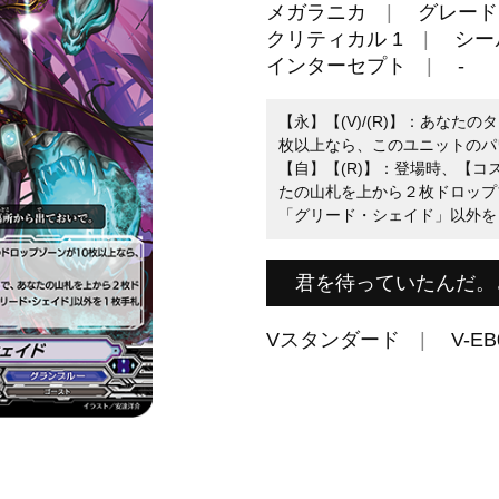
メガラニカ
グレード 
クリティカル 1
シール
インターセプト
-
【永】【(V)/(R)】：あなた
枚以上なら、このユニットのパワ
【自】【(R)】：登場時、【コ
たの山札を上から２枚ドロップ
「グリード・シェイド」以外を
君を待っていたんだ。
Vスタンダード
V-EB