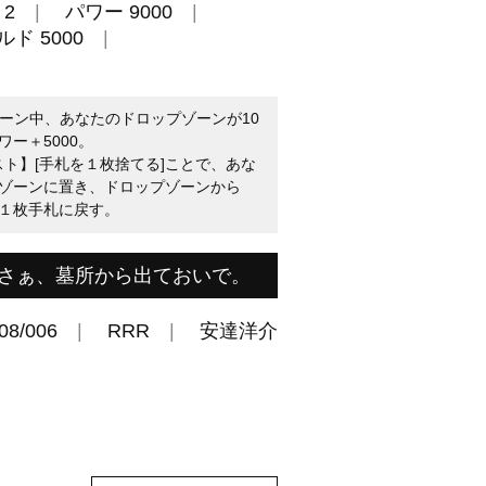
2
パワー 9000
ド 5000
のターン中、あなたのドロップゾーンが10
ー＋5000。
スト】[手札を１枚捨てる]ことで、あな
ゾーンに置き、ドロップゾーンから
１枚手札に戻す。
さぁ、墓所から出ておいで。
08/006
RRR
安達洋介