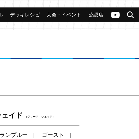
ル
デッキレシピ
大会・イベント
公認店
カード
大会
公認店舗
その他
ヴァンガードch
検索
」
シェイド
（グリード・シェイド）
ランブルー
ゴースト