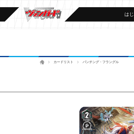
は
ホーム
カードリスト
パンチング・フラングル
>
>