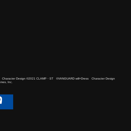
 Character Design ©2021 CLAMP・ST ©VANGUARD will+Dress Character Design
es, Inc.