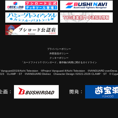
プライバシーポリシー
外部送信ポリシー
クッキーポリシー
「カードファイト!! ヴァンガード」著作物の利用に関するガイドライン
2019/Aichi Television ©Project Vanguard if/Aichi Television ©VANGUARD overDress
023 CLAMP・ST ©VANGUARD Divinez Character Design ©2021-2026 CLAMP・ST © Cygam