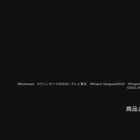
©Bushiroad ©ヴァンガードG2016／テレビ東京 ©Project Vanguard2018 ©Project Vanguard
©2021-2