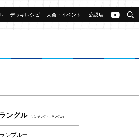
ル
デッキレシピ
大会・イベント
公認店
カード
大会
公認店舗
その他
ヴァンガードch
検索
」
ラングル
（パンチング・フラングル）
ランブルー