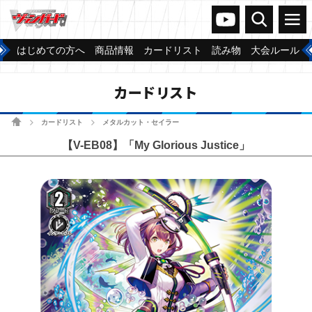
ヴァンガードch
検索
メニュー
はじめての方へ
商品情報
カードリスト
読み物
大会ルール
カードリスト
ホーム
カードリスト
メタルカット・セイラー
>
>
【V-EB08】「My Glorious Justice」