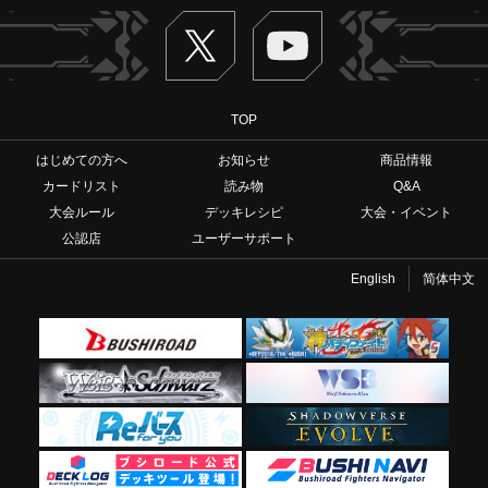
Twitter
ヴァンガードch
TOP
はじめての方へ
お知らせ
商品情報
カードリスト
読み物
Q&A
大会ルール
デッキレシピ
大会・イベント
公認店
ユーザーサポート
English
简体中文