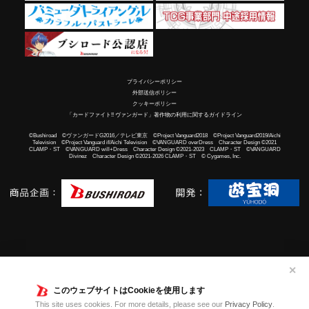
プライバシーポリシー
外部送信ポリシー
クッキーポリシー
「カードファイト!! ヴァンガード」著作物の利用に関するガイドライン
©Bushiroad ©ヴァンガードG2016／テレビ東京 ©Project Vanguard2018 ©Project Vanguard2019/Aichi
Television ©Project Vanguard if/Aichi Television ©VANGUARD overDress Character Design ©2021
CLAMP・ST ©VANGUARD will+Dress Character Design ©2021-2023 CLAMP・ST ©VANGUARD
Divinez Character Design ©2021-2026 CLAMP・ST © Cygames, Inc.
✕
このウェブサイトはCookieを使用します
This site uses cookies. For more details, please see our
Privacy Policy
.