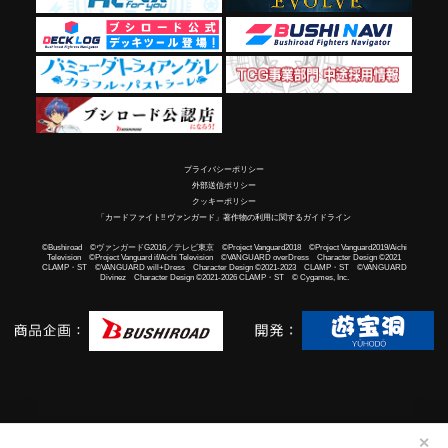
プライバシーポリシー
外部送信ポリシー
クッキーポリシー
「カードファイト!! ヴァンガード」著作物の利用に関するガイドライン
©Bushiroad ©ヴァンガードG2016／テレビ東京 ©Project Vanguard2018 ©Project Vanguard2019/Aichi
Television ©Project Vanguard if/Aichi Television ©VANGUARD overDress Character Design ©2021
CLAMP・ST ©VANGUARD will+Dress Character Design ©2021-2023 CLAMP・ST ©VANGUARD
Divinez Character Design ©2021-2026 CLAMP・ST © Cygames, Inc.
✕