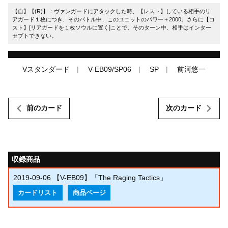
【自】【(R)】：ヴァンガードにアタックした時、【レスト】している相手のリ
アガード１枚につき、そのバトル中、このユニットのパワー＋2000。さらに【コ
スト】[リアガードを１枚ソウルに置く]ことで、そのターン中、相手はインター
セプトできない。
Vスタンダード
V-EB09/SP06
SP
前河悠一
前のカード
次のカード
収録商品
2019-09-06
【V-EB09】「The Raging Tactics」
カードリスト
商品ページ