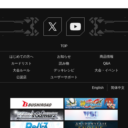
Twitter
ヴァンガードch
TOP
はじめての方へ
お知らせ
商品情報
カードリスト
読み物
Q&A
大会ルール
デッキレシピ
大会・イベント
公認店
ユーザーサポート
English
简体中文