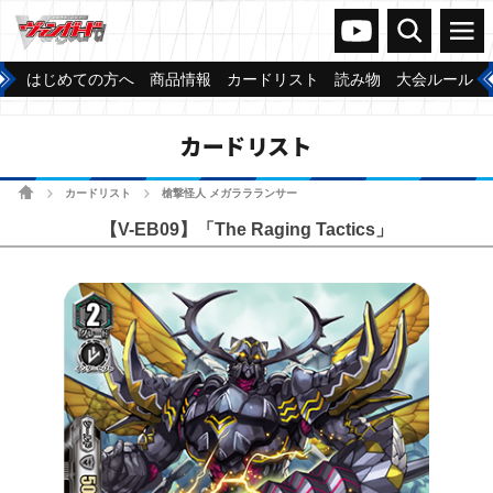
ヴァンガードch
検索
メニュー
はじめての方へ
商品情報
カードリスト
読み物
大会ルール
カードリスト
ホーム
カードリスト
槍撃怪人 メガララランサー
>
>
【V-EB09】「The Raging Tactics」