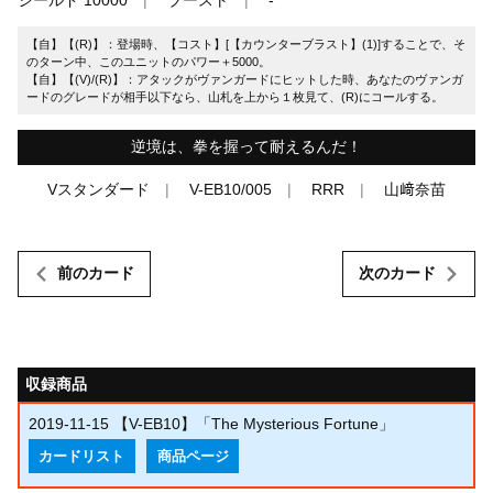
【自】【(R)】：登場時、【コスト】[【カウンターブラスト】(1)]することで、そ
のターン中、このユニットのパワー＋5000。
【自】【(V)/(R)】：アタックがヴァンガードにヒットした時、あなたのヴァンガ
ードのグレードが相手以下なら、山札を上から１枚見て、(R)にコールする。
逆境は、拳を握って耐えるんだ！
Vスタンダード
V-EB10/005
RRR
山﨑奈苗
前のカード
次のカード
収録商品
2019-11-15
【V-EB10】「The Mysterious Fortune」
カードリスト
商品ページ