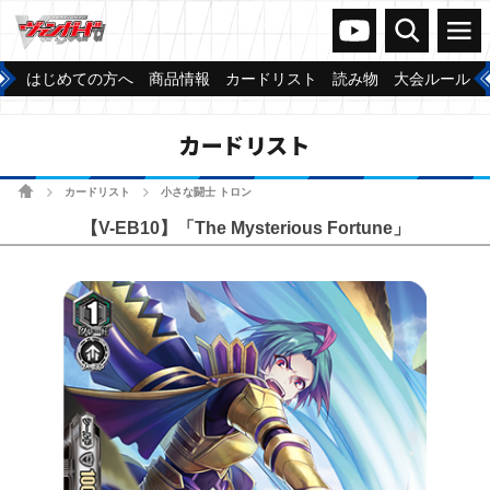
ヴァンガードch
検索
メニュー
はじめての方へ
商品情報
カードリスト
読み物
大会ルール
カードリスト
ホーム
カードリスト
小さな闘士 トロン
>
>
【V-EB10】「The Mysterious Fortune」