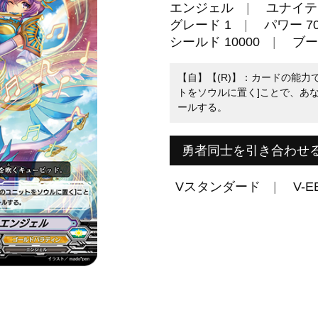
エンジェル
ユナイテ
グレード 1
パワー 70
シールド 10000
ブー
【自】【(R)】：カードの能力
トをソウルに置く]ことで、あな
ールする。
勇者同士を引き合わせ
Vスタンダード
V-E