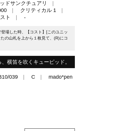
ッドサンクチュアリ
00
クリティカル 1
スト
-
で登場した時、【コスト】[このユニッ
たの山札を上から１枚見て、(R)にコ
る、横笛を吹くキューピッド。
B10/039
C
mado*pen