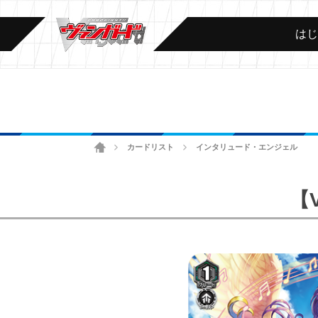
は
ホーム
カードリスト
インタリュード・エンジェル
>
>
【V