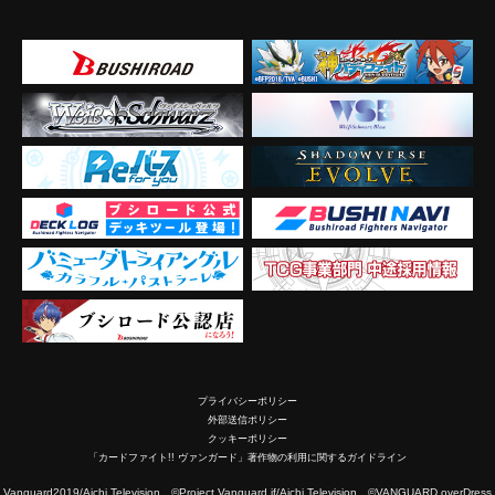
プライバシーポリシー
外部送信ポリシー
クッキーポリシー
「カードファイト!! ヴァンガード」著作物の利用に関するガイドライン
2019/Aichi Television ©Project Vanguard if/Aichi Television ©VANGUARD overDress