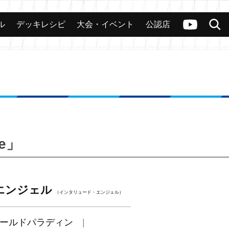
ル
デッキレシピ
大会・イベント
公認店
カード
大会
公認店舗
その他
ヴァンガードch
検索
ne」
エンジェル
（インタリュード・エンジェル）
ールドパラディン