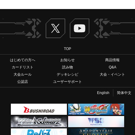
Twitter
ヴァンガードch
TOP
はじめての方へ
お知らせ
商品情報
カードリスト
読み物
Q&A
大会ルール
デッキレシピ
大会・イベント
公認店
ユーザーサポート
English
简体中文