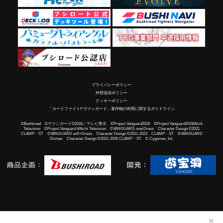
プライバシーポリシー
外部送信ポリシー
クッキーポリシー
「カードファイト!! ヴァンガード」著作物の利用に関するガイドライン
©Bushiroad ©ヴァンガードG2016／テレビ東京 ©Project Vanguard2018 ©Project Vanguard2019/Aichi
Television ©Project Vanguard if/Aichi Television ©VANGUARD overDress Character Design ©2021
CLAMP・ST ©VANGUARD will+Dress Character Design ©2021-2023 CLAMP・ST ©VANGUARD
Divinez Character Design ©2021-2026 CLAMP・ST © Cygames, Inc.
✕