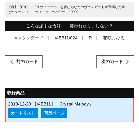
【自】【(R)】：「リヴィエール」を含むあなたのヴァンガードが登場した時、
そのターン中、このユニットのパワー＋10000。
こんな派手な恰好……笑われたり、しない？
Vスタンダード
V-EB11/024
R
花咲まひる
前のカード
次のカード
収録商品
2019-12-20
【V-EB11】「Crystal Melody」
カードリスト
商品ページ