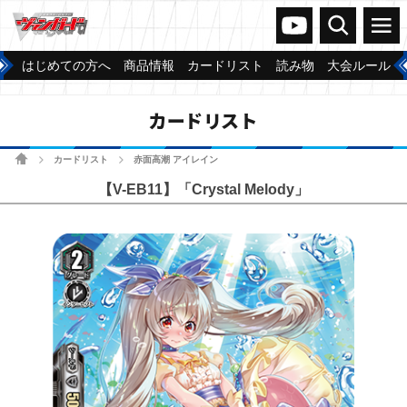
ヴァンガードch
検索
メニュー
はじめての方へ
商品情報
カードリスト
読み物
大会ルール
カードリスト
ホーム
カードリスト
赤面高潮 アイレイン
>
>
【V-EB11】「Crystal Melody」