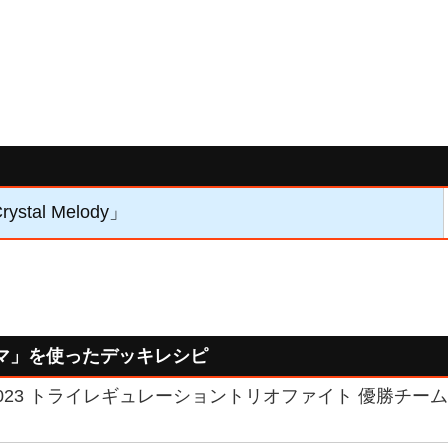
ystal Melody」
マ」を使ったデッキレシピ
23 トライレギュレーショントリオファイト 優勝チーム 「C