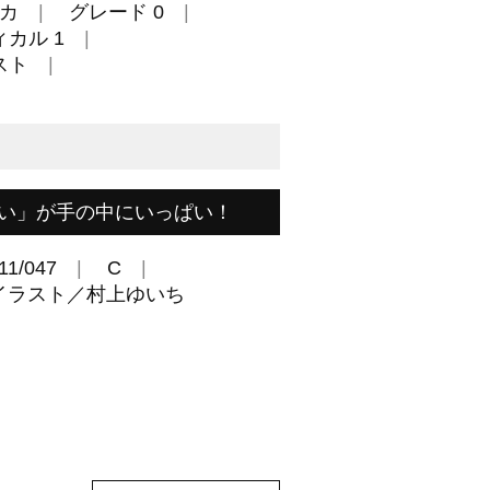
カ
グレード 0
カル 1
スト
い」が手の中にいっぱい！
11/047
C
イラスト／村上ゆいち