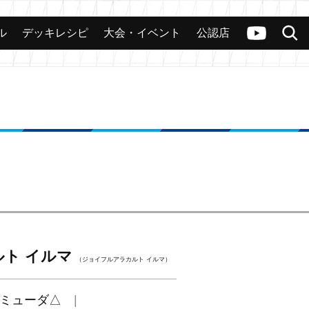
ル
デッキレシピ
大会・イベント
公認店
カード
大会
公認店舗
その他
ヴァンガードch
検索
ト イルマ
（ジョイフルアラカルト イルマ）
ミューダ△