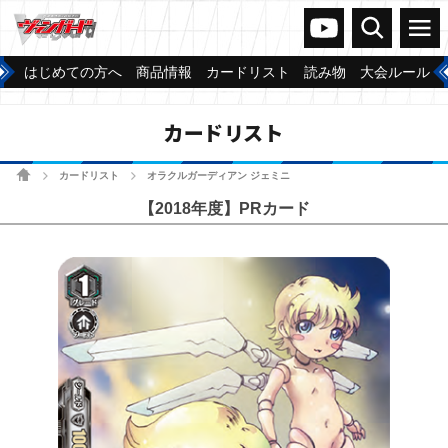
ヴァンガードch
検索
メニュー
はじめての方へ
商品情報
カードリスト
読み物
大会ルール
カードリスト
ホーム
カードリスト
オラクルガーディアン ジェミニ
>
>
【2018年度】PRカード