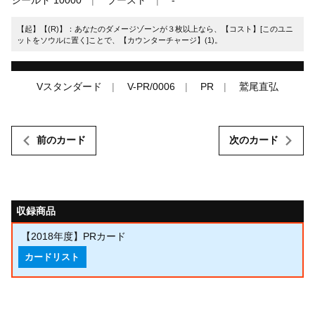
シールド 10000
ブースト
-
【起】【(R)】：あなたのダメージゾーンが３枚以上なら、【コスト】[このユニ
ットをソウルに置く]ことで、【カウンターチャージ】(1)。
Vスタンダード
V-PR/0006
PR
鷲尾直弘
前のカード
次のカード
収録商品
【2018年度】PRカード
カードリスト