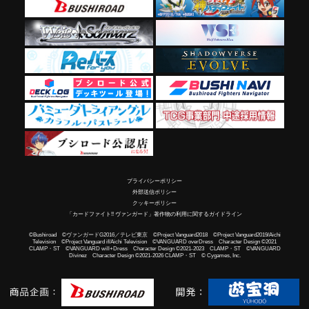
プライバシーポリシー
外部送信ポリシー
クッキーポリシー
「カードファイト!! ヴァンガード」著作物の利用に関するガイドライン
©Bushiroad ©ヴァンガードG2016／テレビ東京 ©Project Vanguard2018 ©Project Vanguard2019/Aichi
Television ©Project Vanguard if/Aichi Television ©VANGUARD overDress Character Design ©2021
CLAMP・ST ©VANGUARD will+Dress Character Design ©2021-2023 CLAMP・ST ©VANGUARD
Divinez Character Design ©2021-2026 CLAMP・ST © Cygames, Inc.