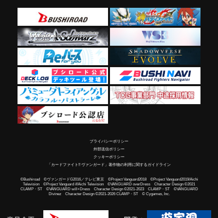
プライバシーポリシー
外部送信ポリシー
クッキーポリシー
「カードファイト!! ヴァンガード」著作物の利用に関するガイドライン
©Bushiroad ©ヴァンガードG2016／テレビ東京 ©Project Vanguard2018 ©Project Vanguard2019/Aichi
Television ©Project Vanguard if/Aichi Television ©VANGUARD overDress Character Design ©2021
CLAMP・ST ©VANGUARD will+Dress Character Design ©2021-2023 CLAMP・ST ©VANGUARD
Divinez Character Design ©2021-2026 CLAMP・ST © Cygames, Inc.