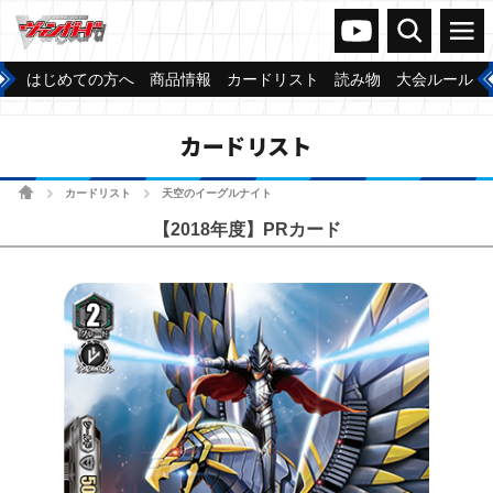
ヴァンガードch
検索
メニュー
はじめての方へ
商品情報
カードリスト
読み物
大会ルール
カードリスト
ホーム
カードリスト
天空のイーグルナイト
>
>
【2018年度】PRカード