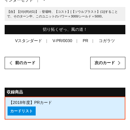
【自】【(V)/(R)/(G)】：登場時、【コスト】[【ソウルブラスト】(1)]すること
で、そのターン中、このユニットのパワー＋3000/シールド＋5000。
切り拓くぜっ、風の道！
Vスタンダード
V-PR/0030
PR
コガラツ
前のカード
次のカード
収録商品
【2018年度】PRカード
カードリスト