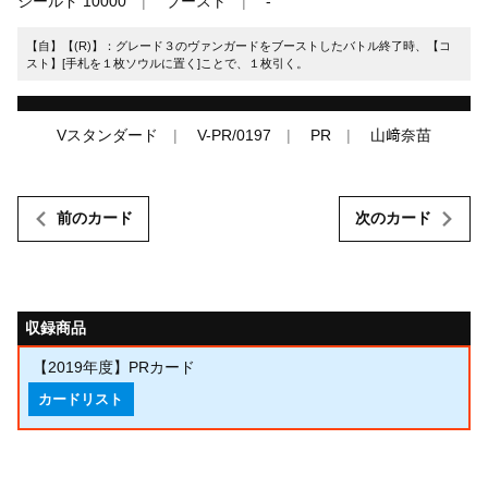
シールド 10000
ブースト
-
【自】【(R)】：グレード３のヴァンガードをブーストしたバトル終了時、【コ
スト】[手札を１枚ソウルに置く]ことで、１枚引く。
Vスタンダード
V-PR/0197
PR
山﨑奈苗
前のカード
次のカード
収録商品
【2019年度】PRカード
カードリスト