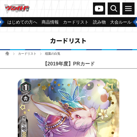
ヴァンガードch
検索
メニュー
はじめての方へ
商品情報
カードリスト
読み物
大会ルール
カードリスト
ホーム
カードリスト
稲葉の白兎
>
>
【2019年度】PRカード