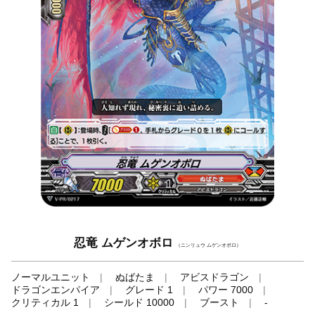
忍竜 ムゲンオボロ
（ニンリュウ ムゲンオボロ）
ノーマルユニット
ぬばたま
アビスドラゴン
ドラゴンエンパイア
グレード 1
パワー 7000
クリティカル 1
シールド 10000
ブースト
-