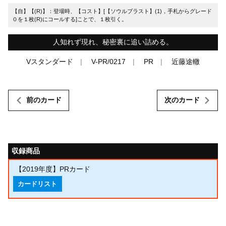
【自】【(R)】：登場時、【コスト】[【ソウルブラスト】(1)，手札からグレード
０を１枚(R)にコールする]ことで、１枚引く。
人知れず現れ、秘密裏に追い詰める。
Vスタンダード
V-PR/0217
PR
近藤途轍
前のカード
次のカード
収録商品
【2019年度】PRカード
カードリスト