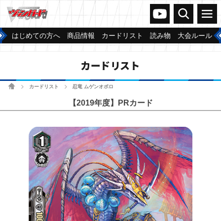
ヴァンガードch
検索
メニュー
はじめての方へ
商品情報
カードリスト
読み物
大会ルール
カードリスト
ホーム
カードリスト
忍竜 ムゲンオボロ
>
>
【2019年度】PRカード