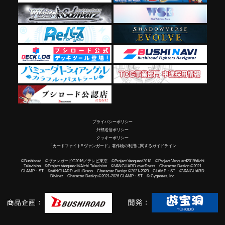
プライバシーポリシー
外部送信ポリシー
クッキーポリシー
「カードファイト!! ヴァンガード」著作物の利用に関するガイドライン
©Bushiroad ©ヴァンガードG2016／テレビ東京 ©Project Vanguard2018 ©Project Vanguard2019/Aichi
Television ©Project Vanguard if/Aichi Television ©VANGUARD overDress Character Design ©2021
CLAMP・ST ©VANGUARD will+Dress Character Design ©2021-2023 CLAMP・ST ©VANGUARD
Divinez Character Design ©2021-2026 CLAMP・ST © Cygames, Inc.