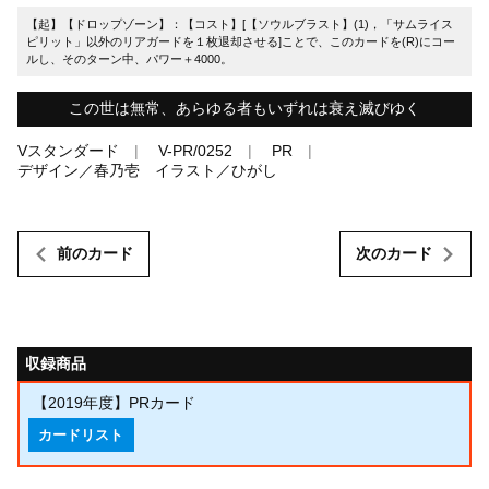
【起】【ドロップゾーン】：【コスト】[【ソウルブラスト】(1)，「サムライス
ピリット」以外のリアガードを１枚退却させる]ことで、このカードを(R)にコー
ルし、そのターン中、パワー＋4000。
この世は無常、あらゆる者もいずれは衰え滅びゆく
Vスタンダード
V-PR/0252
PR
デザイン／春乃壱 イラスト／ひがし
前のカード
次のカード
収録商品
【2019年度】PRカード
カードリスト