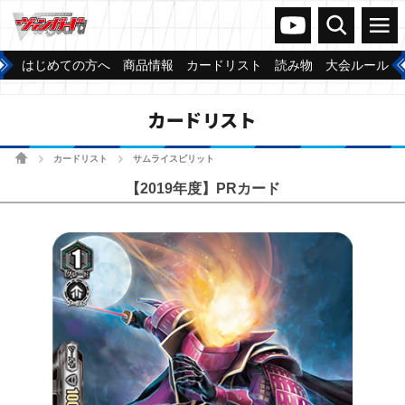
ヴァンガードch
検索
メニュー
はじめての方へ
商品情報
カードリスト
読み物
大会ルール
カードリスト
ホーム
カードリスト
サムライスピリット
>
>
【2019年度】PRカード