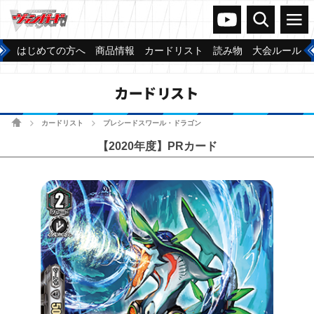
ヴァンガードch
検索
メニュー
はじめての方へ
商品情報
カードリスト
読み物
大会ルール
カードリスト
ホーム
カードリスト
プレシードスワール・ドラゴン
>
>
【2020年度】PRカード