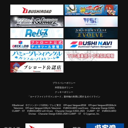
プライバシーポリシー
外部送信ポリシー
クッキーポリシー
「カードファイト!! ヴァンガード」著作物の利用に関するガイドライン
©Bushiroad ©ヴァンガードG2016／テレビ東京 ©Project Vanguard2018 ©Project Vanguard2019/Aichi
Television ©Project Vanguard if/Aichi Television ©VANGUARD overDress Character Design ©2021
CLAMP・ST ©VANGUARD will+Dress Character Design ©2021-2023 CLAMP・ST ©VANGUARD
Divinez Character Design ©2021-2026 CLAMP・ST © Cygames, Inc.