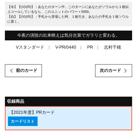
【永】【(V)/(R)】：あなたのターン中、このターンにあなたがソウルから１枚以
上コールしているなら、このユニットのパワー＋5000。
【自】【(V)/(R)】：手札から登場した時、１枚引き、あなたの手札を１枚ソウル
に置く。
今夜の演技の出来映えは気分次第でガラリと変わる。
Vスタンダード
V-PR/0440
PR
志村千穂
前のカード
次のカード
収録商品
【2021年度】PRカード
カードリスト