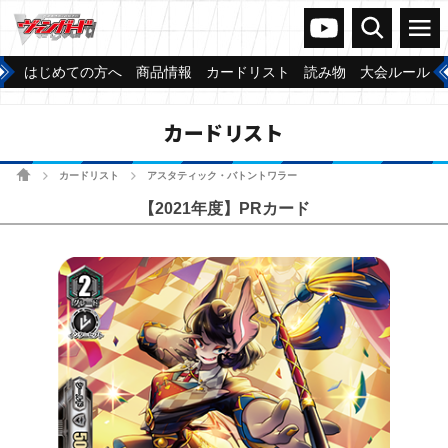
ヴァンガードch
検索
メニュー
はじめての方へ
商品情報
カードリスト
読み物
大会ルール
カードリスト
ホーム
カードリスト
アスタティック・バトントワラー
>
>
【2021年度】PRカード