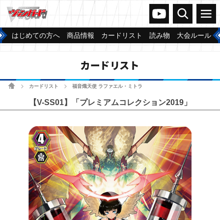
ヴァンガードch
検索
メニュー
はじめての方へ
商品情報
カードリスト
読み物
大会ルール
カードリスト
ホーム
カードリスト
福音熾天使 ラファエル・ミトラ
>
>
【V-SS01】「プレミアムコレクション2019」