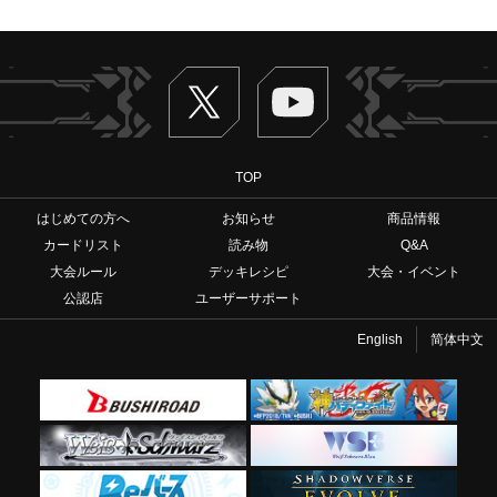
Twitter
ヴァンガードch
TOP
はじめての方へ
お知らせ
商品情報
カードリスト
読み物
Q&A
大会ルール
デッキレシピ
大会・イベント
公認店
ユーザーサポート
English
简体中文