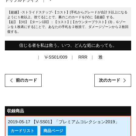
【超越】-ストライドステップ-【コスト】[手札からグレードが合計３以上になる
ように１枚以上、捨てる]ことで、裏のこのカードを(V)に【超越】する。
【起】【(V)】【ターン1回】：【コスト】[【カウンターブラスト】(3)，Ｇゾー
ンを１枚表にする]ことで、あなたの手札を２枚捨て、ダメージゾーンから２枚回
復する。
信じる者を私は救う。いつ、どんな処にあっても。
V-SS01/009
RRR
雅
前のカード
次のカード
収録商品
2019-05-17
【V-SS01】「プレミアムコレクション2019」
カードリスト
商品ページ