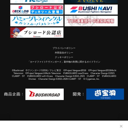
プライバシーポリシー
外部送信ポリシー
クッキーポリシー
「カードファイト!! ヴァンガード」著作物の利用に関するガイドライン
©Bushiroad ©ヴァンガードG2016／テレビ東京 ©Project Vanguard2018 ©Project Vanguard2019/Aichi
Television ©Project Vanguard if/Aichi Television ©VANGUARD overDress Character Design ©2021
CLAMP・ST ©VANGUARD will+Dress Character Design ©2021-2023 CLAMP・ST ©VANGUARD
Divinez Character Design ©2021-2026 CLAMP・ST © Cygames, Inc.
✕