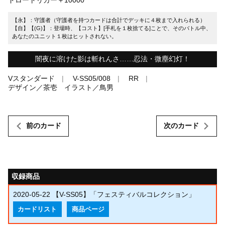
【永】：守護者（守護者を持つカードは合計でデッキに４枚まで入れられる）
【自】【(G)】：登場時、【コスト】[手札を１枚捨てる]ことで、そのバトル中、
あなたのユニット１枚はヒットされない。
闇夜に溶けた影は斬れんさ……忍法・微塵幻灯！
Vスタンダード
V-SS05/008
RR
デザイン／茶壱 イラスト／鳥男
前のカード
次のカード
収録商品
2020-05-22
【V-SS05】「フェスティバルコレクション」
カードリスト
商品ページ