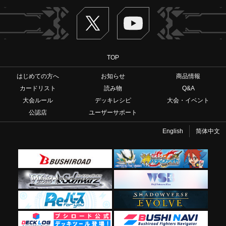
Twitter
ヴァンガードch
TOP
はじめての方へ
お知らせ
商品情報
カードリスト
読み物
Q&A
大会ルール
デッキレシピ
大会・イベント
公認店
ユーザーサポート
English
简体中文