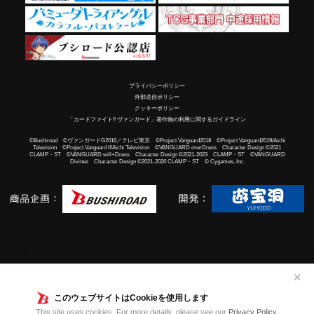
プライバシーポリシー
外部送信ポリシー
クッキーポリシー
「カードファイト!! ヴァンガード」著作物の利用に関するガイドライン
©Bushiroad ©ヴァンガードG2016／テレビ東京 ©Project Vanguard2018 ©Project Vanguard2019/Aichi
Television ©Project Vanguard if/Aichi Television ©VANGUARD overDress Character Design ©2021
CLAMP・ST ©VANGUARD will+Dress Character Design ©2021-2023 CLAMP・ST ©VANGUARD
Divinez Character Design ©2021-2026 CLAMP・ST © Cygames, Inc.
✕
このウェブサイトはCookieを使用します
This site uses cookies. For more details, please see our
Privacy Policy
.