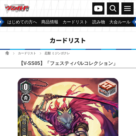
ヴァンガードch
検索
メニュー
はじめての方へ
商品情報
カードリスト
読み物
大会ルール
カードリスト
ホーム
カードリスト
忍獣 ミジンガクレ
>
>
【V-SS05】「フェスティバルコレクション」