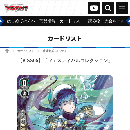
ヴァンガードch
検索
メニュー
はじめての方へ
商品情報
カードリスト
読み物
大会ルール
カードリスト
ホーム
カードリスト
蒼波新兵 コスティ
>
>
【V-SS05】「フェスティバルコレクション」