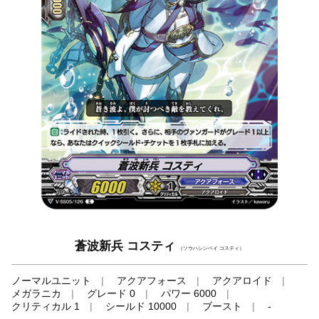
蒼波新兵 コスティ
（ソウハシンペイ コスティ）
ノーマルユニット
アクアフォース
アクアロイド
メガラニカ
グレード 0
パワー 6000
クリティカル 1
シールド 10000
ブースト
-