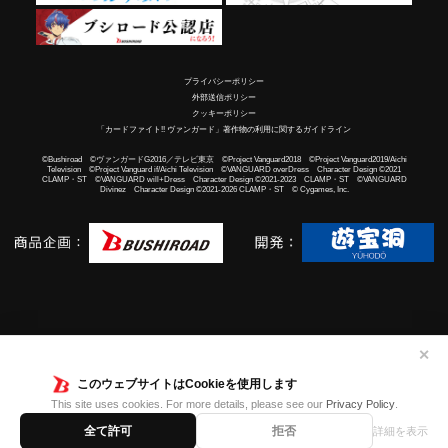
プライバシーポリシー
外部送信ポリシー
クッキーポリシー
「カードファイト!! ヴァンガード」著作物の利用に関するガイドライン
©Bushiroad ©ヴァンガードG2016／テレビ東京 ©Project Vanguard2018 ©Project Vanguard2019/Aichi
Television ©Project Vanguard if/Aichi Television ©VANGUARD overDress Character Design ©2021
CLAMP・ST ©VANGUARD will+Dress Character Design ©2021-2023 CLAMP・ST ©VANGUARD
Divinez Character Design ©2021-2026 CLAMP・ST © Cygames, Inc.
✕
このウェブサイトはCookieを使用します
This site uses cookies. For more details, please see our
Privacy Policy
.
全て許可
拒否
詳細を表示