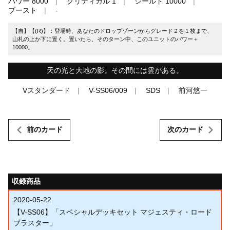
パワー 8000
クリティカル 1
シールド 10000
ブースト
-
【自】【(R)】：登場時、あなたのドロップゾーンからグレード２を１枚まで、
山札の上か下に置く。置いたら、そのターン中、このユニットのパワー＋
10000。
天の光と大地の影。その間には雲がある。
Vスタンダード
V-SS06/009
SDS
前河悠一
前のカード
次のカード
収録商品
2020-05-22
【V-SS06】「スペシャルデッキセット マジェスティ・ロード
ブラスター」