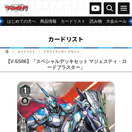
ヴァンガードch
検索
メニュー
はじめての方へ
商品情報
カードリスト
読み物
大会ルール
カードリスト
ホーム
カードリスト
クラウドランサー グモリス
>
>
【V-SS06】「スペシャルデッキセット マジェスティ・ロ
ードブラスター」