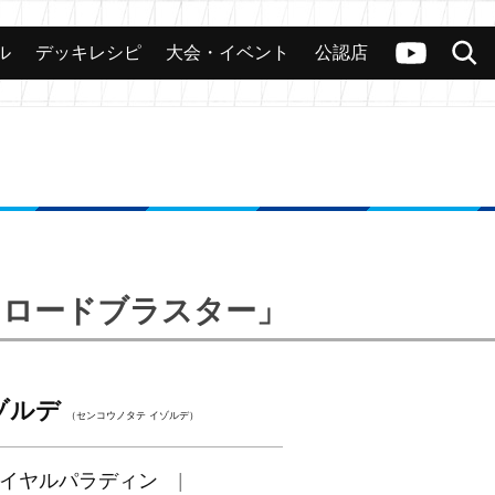
ル
デッキレシピ
大会・イベント
公認店
カード
大会
公認店舗
その他
ヴァンガードch
検索
・ロードブラスター」
ゾルデ
（センコウノタテ イゾルデ）
イヤルパラディン