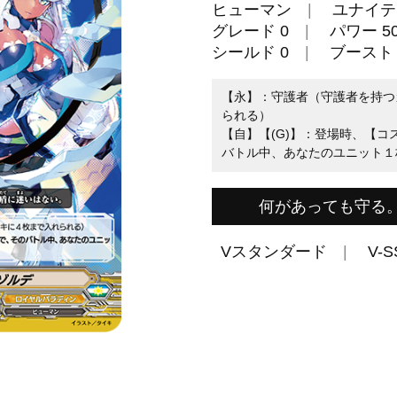
ヒューマン
ユナイテ
グレード 0
パワー 50
シールド 0
ブースト
【永】：守護者（守護者を持つ
られる）
【自】【(G)】：登場時、【コ
バトル中、あなたのユニット１
何があっても守る
Vスタンダード
V-S