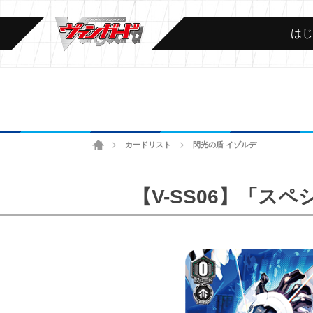
は
ホーム
カードリスト
閃光の盾 イゾルデ
>
>
【V-SS06】「