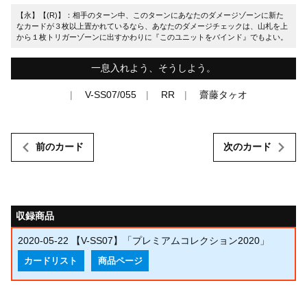
【永】【(R)】：相手のターン中、このターンにあなたのダメージゾーンに新た
なカードが３枚以上置かれているなら、あなたのダメージチェックは、山札を上
から１枚トリガーゾーンに出すかわりに『このユニットをバインド』でもよい。
一息入れよう、そうしよう。
V-SS07/055
RR
齋藤タヶオ
前のカード
次のカード
収録商品
2020-05-22
【V-SS07】「プレミアムコレクション2020」
カードリスト
商品ページ