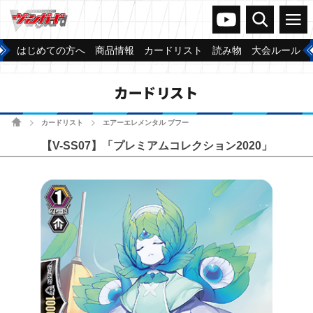
ヴァンガードch
検索
メニュー
はじめての方へ
商品情報
カードリスト
読み物
大会ルール
カードリスト
ホーム
カードリスト
エアーエレメンタル ブフー
>
>
【V-SS07】「プレミアムコレクション2020」