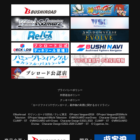
プライバシーポリシー
外部送信ポリシー
クッキーポリシー
「カードファイト!! ヴァンガード」著作物の利用に関するガイドライン
©Bushiroad ©ヴァンガードG2016／テレビ東京 ©Project Vanguard2018 ©Project Vanguard2019/Aichi
Television ©Project Vanguard if/Aichi Television ©VANGUARD overDress Character Design ©2021
CLAMP・ST ©VANGUARD will+Dress Character Design ©2021-2023 CLAMP・ST ©VANGUARD
Divinez Character Design ©2021-2026 CLAMP・ST © Cygames, Inc.