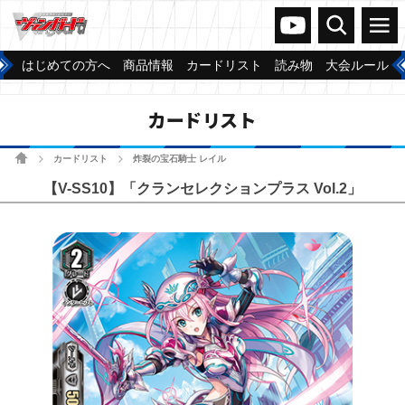
ヴァンガードch
検索
メニュー
はじめての方へ
商品情報
カードリスト
読み物
大会ルール
カードリスト
ホーム
カードリスト
炸裂の宝石騎士 レイル
>
>
【V-SS10】「クランセレクションプラス Vol.2」