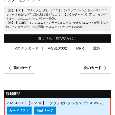
【自】【(R)】：アタックした時、【コスト】[ドロップゾーンからノーマルユニ
ットを２枚山札の下に望む順で置く]ことで、【ソウルチャージ】(1)し、そのバ
トル中、このユニットのパワー＋5000。
【自】【(V)/(R)】：このユニットのサークルにあなたの他のユニットが登場した
時、そのターン中、その登場したユニットのパワー＋10000。
誰よりも、煌びやかに。
Vスタンダード
V-SS10/002
RRR
北熊
前のカード
次のカード
収録商品
2021-02-19
【V-SS10】「クランセレクションプラス Vol.2」
カードリスト
商品ページ