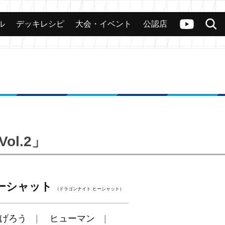
ル
デッキレシピ
大会・イベント
公認店
カード
大会
公認店舗
その他
ヴァンガードch
検索
ol.2」
ーシャット
（ドラゴンナイト ヒーシャット）
げろう
ヒューマン