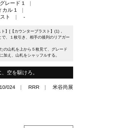
グレード 1
カル 1
スト
-
ト】[【カウンターブラスト】(1)，
ことで、１枚引き、相手の後列のリアガー
たの山札を上から５枚見て、グレード
に加え、山札をシャッフルする。
に、空を駆けろ。
10/024
RRR
米谷尚展