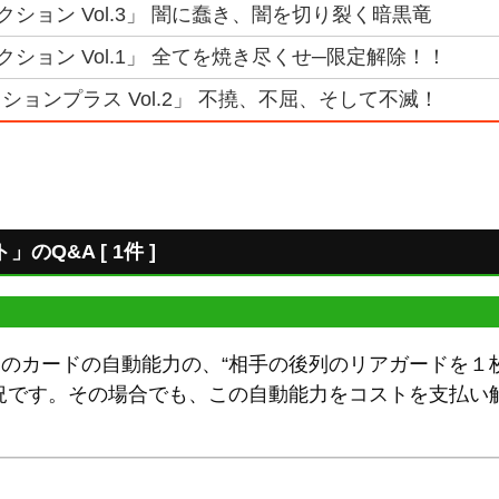
クション Vol.3」 闇に蠢き、闇を切り裂く暗黒竜
ション Vol.1」 全てを焼き尽くせ─限定解除！！
ションプラス Vol.2」 不撓、不屈、そして不滅！
Q&A [ 1件 ]
このカードの自動能力の、“相手の後列のリアガードを１
況です。その場合でも、この自動能力をコストを支払い