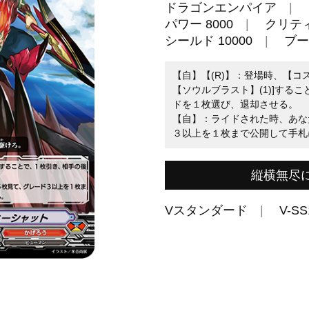
ドラゴンエンパイア
パワー 8000
クリティ
シールド 10000
ブー
【自】【(R)】：登場時、【コス
【ソウルブラスト】(1)]する
ドを１枚選び、退却させる。
【自】：ライドされた時、あな
３以上を１枚まで公開して手札
縦横無尽
Vスタンダード
V-SS