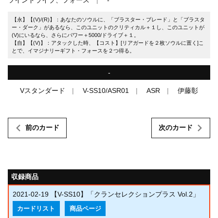
【永】【(V)/(R)】：あなたのソウルに、「ブラスター・ブレード」と「ブラスタ
ー・ダーク」があるなら、このユニットのクリティカル＋１し、このユニットが
(V)にいるなら、さらにパワー＋5000/ドライブ＋１。
【自】【(V)】：アタックした時、【コスト】[リアガードを２枚ソウルに置く]こ
とで、イマジナリーギフト・フォースを２つ得る。
-
Vスタンダード
V-SS10/ASR01
ASR
伊藤彰
前のカード
次のカード
収録商品
2021-02-19
【V-SS10】「クランセレクションプラス Vol.2」
カードリスト
商品ページ