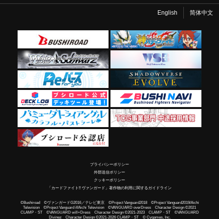
English
简体中文
プライバシーポリシー
外部送信ポリシー
クッキーポリシー
「カードファイト!! ヴァンガード」著作物の利用に関するガイドライン
©Bushiroad ©ヴァンガードG2016／テレビ東京 ©Project Vanguard2018 ©Project Vanguard2019/Aichi
Television ©Project Vanguard if/Aichi Television ©VANGUARD overDress Character Design ©2021
CLAMP・ST ©VANGUARD will+Dress Character Design ©2021-2023 CLAMP・ST ©VANGUARD
Divinez Character Design ©2021-2026 CLAMP・ST © Cygames, Inc.