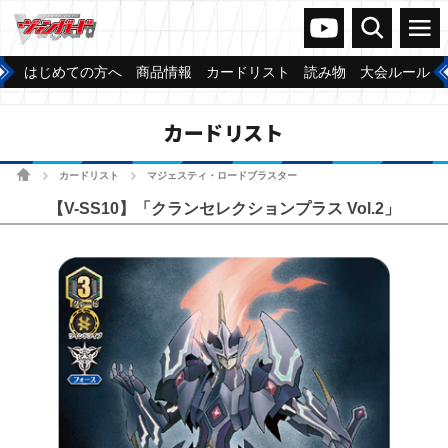
ヴァンガードch
検索
メニュー
はじめての方へ
商品情報
カードリスト
読み物
大会ルール
カードリスト
ホーム
カードリスト
マジェスティ・ロードブラスター
>
>
【V-SS10】「クランセレクションプラス Vol.2」