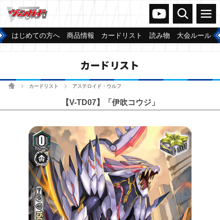
ヴァンガードch
検索
メニュー
はじめての方へ
商品情報
カードリスト
読み物
大会ルール
カードリスト
ホーム
カードリスト
アステロイド・ウルフ
>
>
【V-TD07】「伊吹コウジ」