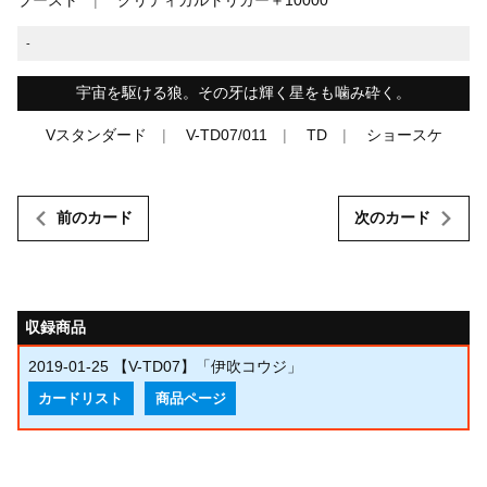
-
宇宙を駆ける狼。その牙は輝く星をも噛み砕く。
Vスタンダード
V-TD07/011
TD
ショースケ
前のカード
次のカード
収録商品
2019-01-25
【V-TD07】「伊吹コウジ」
カードリスト
商品ページ