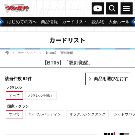
ヴァンガードch
検索
メニュー
はじめての方へ
商品情報
カードリスト
読み物
大会ルール
カードリスト
ホーム
カードリスト
【BT05】「双剣覚醒」
>
>
【BT05】「双剣覚醒」
該当件数 92件
商品を選びなおす
パラレル
すべて
パラレルを除く
国家・クラン
すべて
ロイヤルパラディン
オラクルシンクタンク
シャドウパ