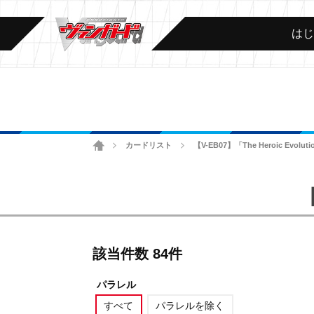
は
ホーム
カードリスト
【V-EB07】「The Heroic Evolut
>
>
【
該当件数 84件
パラレル
すべて
パラレルを除く