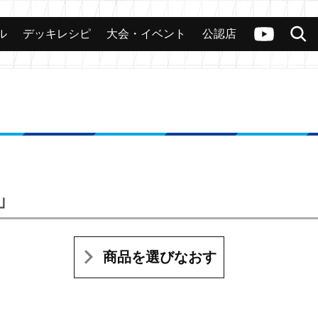
ル
デッキレシピ
大会・イベント
公認店
カード
大会
公認店舗
その他
ヴァンガードch
検索
n」
商品を選びなおす