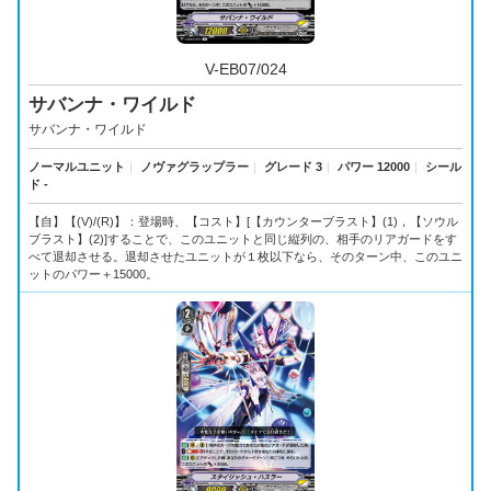
V-EB07/024
サバンナ・ワイルド
サバンナ・ワイルド
ノーマルユニット
｜
ノヴァグラップラー
｜
グレード 3
｜
パワー 12000
｜
シール
ド -
【自】【(V)/(R)】：登場時、【コスト】[【カウンターブラスト】(1)，【ソウル
ブラスト】(2)]することで、このユニットと同じ縦列の、相手のリアガードをす
べて退却させる。退却させたユニットが１枚以下なら、そのターン中、このユニ
ットのパワー＋15000。