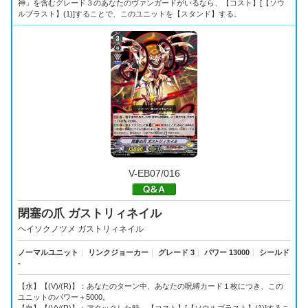
神」を含むグレード３のあなたのヴァンガードがいるなら、【コスト】[【ソウ
ルブラスト】(1)]することで、このユニットを【スタンド】する。
V-EB07/016
閉塞の爪 ガストリィネイル
ヘイソクノツメ ガストリィネイル
ノーマルユニット
｜
リンクジョーカー
｜
グレード 3
｜
パワー 13000
｜
シールド
-
【永】【(V)/(R)】：あなたのターン中、あなたの呪縛カード１枚につき、この
ユニットのパワー＋5000。