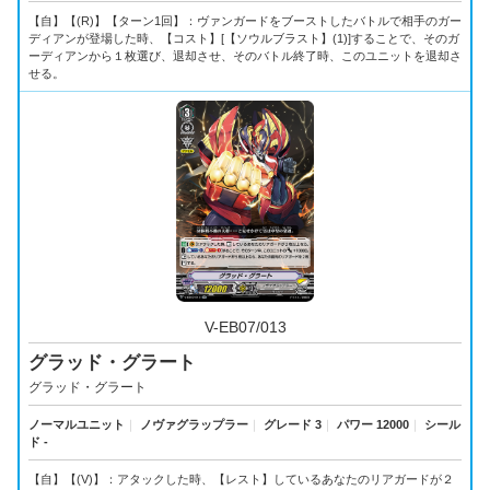
【自】【(R)】【ターン1回】：ヴァンガードをブーストしたバトルで相手のガー
ディアンが登場した時、【コスト】[【ソウルブラスト】(1)]することで、そのガ
ーディアンから１枚選び、退却させ、そのバトル終了時、このユニットを退却さ
せる。
V-EB07/013
グラッド・グラート
グラッド・グラート
ノーマルユニット
｜
ノヴァグラップラー
｜
グレード 3
｜
パワー 12000
｜
シール
ド -
【自】【(V)】：アタックした時、【レスト】しているあなたのリアガードが２