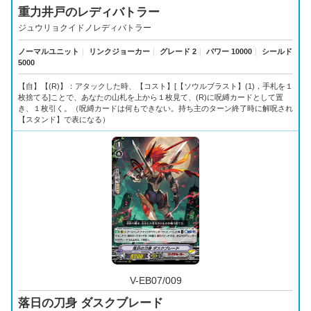
重力井戸のレディバトラー
ジュウリョクイドノレディバトラー
ノーマルユニット
｜
リンクジョーカー
｜
グレード 2
｜
パワー 10000
｜
シールド
5000
【自】【(R)】：アタックした時、【コスト】[【ソウルブラスト】(1)，手札を１
枚捨てる]ことで、あなたの山札を上から１枚見て、(R)に呪縛カードとして置
き、１枚引く。（呪縛カードは何もできない。持ち主のターン終了時に解呪され
【スタンド】で表になる）
V-EB07/009
落日の刀身 ダスクブレード