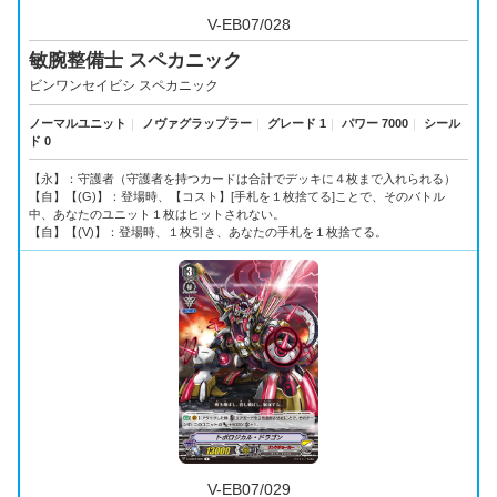
V-EB07/028
敏腕整備士 スペカニック
ビンワンセイビシ スペカニック
ノーマルユニット
｜
ノヴァグラップラー
｜
グレード 1
｜
パワー 7000
｜
シール
ド 0
【永】：守護者（守護者を持つカードは合計でデッキに４枚まで入れられる）
【自】【(G)】：登場時、【コスト】[手札を１枚捨てる]ことで、そのバトル
中、あなたのユニット１枚はヒットされない。
【自】【(V)】：登場時、１枚引き、あなたの手札を１枚捨てる。
V-EB07/029