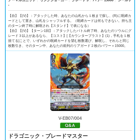
ノーマルユニット
｜
リンクジョーカー
｜
グレード 3
｜
パワー 13000
｜
シールド
-
【自】【(V)】：アタックした時、あなたの山札から１枚まで探し、(R)に呪縛カ
ードとして置き、山札をシャッフルする。（呪縛カードは何もできない。持ち主
のターン終了時に解呪され【スタンド】で表になる）
【自】【(V)】【ターン1回】：アタックしたバトル終了時、あなたのソウルにグ
レード３以上があるなら、【コスト】[【カウンターブラスト】(1)，手札を１枚
捨てる]ことで、いずれかの呪縛カードを望む枚数選び、解呪し、それらと同じ
枚数引き、そのターン中、あなたの前列のリアガード２枚のパワー＋15000。
V-EB07/004
ドラゴニック・ブレードマスター