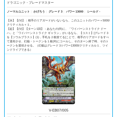
ドラゴニック・ブレードマスター
ノーマルユニット
｜
かげろう
｜
グレード 3
｜
パワー 13000
｜
シールド -
【永】【(V)】：相手のリアガードがいないなら、このユニットのパワー＋5000/
クリティカル＋１。
【起】【(V)】【ターン1回】：あなたの(R)に、「ワイバーンストライク ドー
ハ」と「ワイバーンストライク ギャラン」がいるなら、【コスト】[グレード３
を【ソウルブラスト】(1)，手札を２枚捨てる]ことで、相手のリアガードをすべ
て退却させ、幻焔・トークンを１枚(R)にコールし、そのターン終了時、そのト
ークンを退却させる。（幻焔はグレード３/パワー13000/クリティカル１、ツイ
ンドライブできる）
V-EB07/005