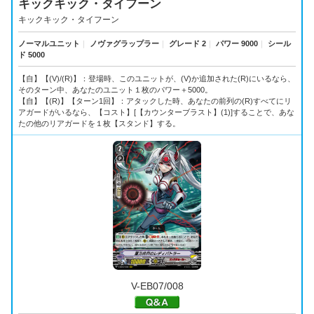
キックキック・タイフーン
キックキック・タイフーン
ノーマルユニット
｜
ノヴァグラップラー
｜
グレード 2
｜
パワー 9000
｜
シール
ド 5000
【自】【(V)/(R)】：登場時、このユニットが、(V)か追加された(R)にいるなら、
そのターン中、あなたのユニット１枚のパワー＋5000。
【自】【(R)】【ターン1回】：アタックした時、あなたの前列の(R)すべてにリ
アガードがいるなら、【コスト】[【カウンターブラスト】(1)]することで、あな
たの他のリアガードを１枚【スタンド】する。
V-EB07/008