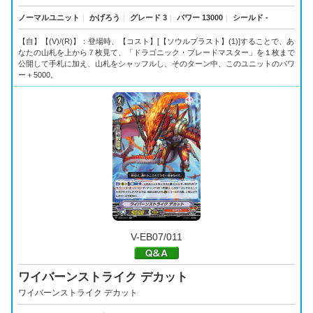
ノーマルユニット
｜
かげろう
｜
グレード 3
｜
パワー 13000
｜
シールド -
【自】【(V)/(R)】：登場時、【コスト】[【ソウルブラスト】(1)]することで、あ
なたの山札を上から７枚見て、「ドラゴニック・ブレードマスター」を１枚まで
公開して手札に加え、山札をシャッフルし、そのターン中、このユニットのパワ
ー＋5000。
V-EB07/011
ワイバーンストライク デカット
ワイバーンストライク デカット