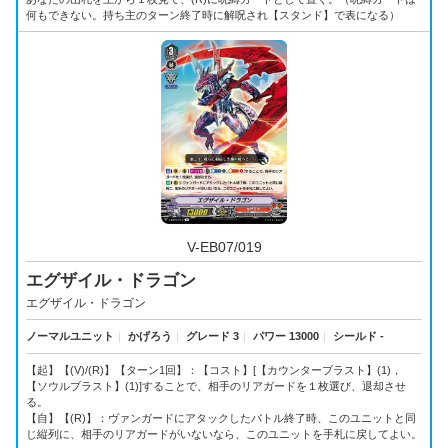
何もできない。持ち主のターン終了時に解呪され【スタンド】で表になる）
V-EB07/019
エグザイル・ドラゴン
エグザイル・ドラゴン
ノーマルユニット
｜
かげろう
｜
グレード 3
｜
パワー 13000
｜
シールド -
【起】【(V)/(R)】【ターン1回】：【コスト】[【カウンターブラスト】(1)，
【ソウルブラスト】(1)]することで、相手のリアガードを１枚選び、退却させ
る。
【自】【(R)】：ヴァンガードにアタックしたバトル終了時、このユニットと同
じ縦列に、相手のリアガードがいないなら、このユニットを手札に戻してよい。