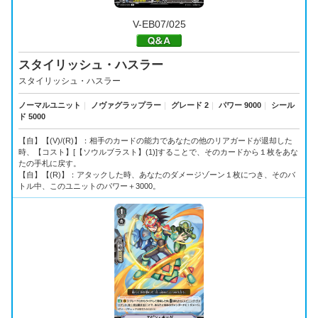
V-EB07/025
スタイリッシュ・ハスラー
スタイリッシュ・ハスラー
ノーマルユニット
｜
ノヴァグラップラー
｜
グレード 2
｜
パワー 9000
｜
シール
ド 5000
【自】【(V)/(R)】：相手のカードの能力であなたの他のリアガードが退却した
時、【コスト】[【ソウルブラスト】(1)]することで、そのカードから１枚をあな
たの手札に戻す。
【自】【(R)】：アタックした時、あなたのダメージゾーン１枚につき、そのバ
トル中、このユニットのパワー＋3000。