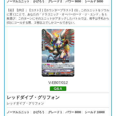
ノーマルユニット
｜
かげろう
｜
グレード 2
｜
パワー 9000
｜
シールド 5000
【起】【(R)】：【コスト】[【カウンターブラスト】(1)，このユニットをソウル
に置く]ことで、あなたの「ドラゴニック・オーバーロード・ジ・エンド」を１
枚選び、このターンにそのユニットがアタックしたバトルでは、相手は手札から
(G)にコールする際、２枚以上でしかコールできない。
V-EB07/012
レッドダイブ・グリフォン
レッドダイブ・グリフォン
ノーマルユニット
｜
かげろう
｜
グレード 1
｜
パワー 8000
｜
シールド 10000