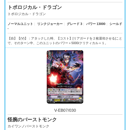
トポロジカル・ドラゴン
トポロジカル・ドラゴン
ノーマルユニット
｜
リンクジョーカー
｜
グレード 3
｜
パワー 13000
｜
シールド
-
【自】【(V)】：アタックした時、【コスト】[リアガードを２枚退却させる]こと
で、そのターン中、このユニットのパワー＋5000/クリティカル＋１。
V-EB07/030
怪腕のバーストモンク
カイワンノバーストモンク