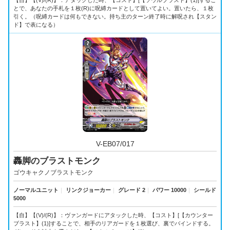
【自】【(V)/(R)】：アタックした時、【コスト】[【ソウルブラスト】(1)]するこ
とで、あなたの手札を１枚(R)に呪縛カードとして置いてよい。置いたら、１枚
引く。（呪縛カードは何もできない。持ち主のターン終了時に解呪され【スタン
ド】で表になる）
V-EB07/017
轟脚のブラストモンク
ゴウキャクノブラストモンク
ノーマルユニット
｜
リンクジョーカー
｜
グレード 2
｜
パワー 10000
｜
シールド
5000
【自】【(V)/(R)】：ヴァンガードにアタックした時、【コスト】[【カウンター
ブラスト】(1)]することで、相手のリアガードを１枚選び、裏でバインドする。