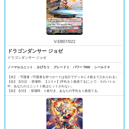
V-EB07/022
ドラゴンダンサー ジョゼ
ドラゴンダンサー ジョゼ
ノーマルユニット
｜
かげろう
｜
グレード 1
｜
パワー 7000
｜
シールド 0
【永】：守護者（守護者を持つカードは合計でデッキに４枚まで入れられる）
【自】【(G)】：登場時、【コスト】[手札を１枚捨てる]ことで、そのバトル
中、あなたのユニット１枚はヒットされない。
【自】【(V)】：登場時、１枚引き、あなたの手札を１枚捨てる。