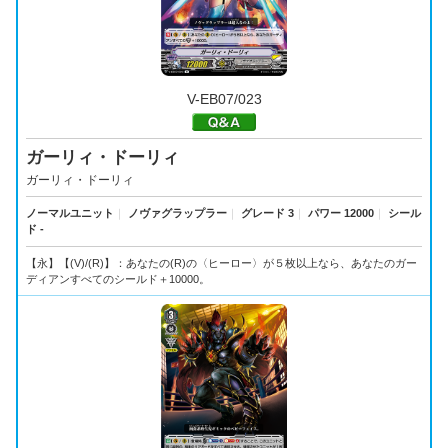
V-EB07/023
ガーリィ・ドーリィ
ガーリィ・ドーリィ
ノーマルユニット
｜
ノヴァグラップラー
｜
グレード 3
｜
パワー 12000
｜
シール
ド -
【永】【(V)/(R)】：あなたの(R)の〈ヒーロー〉が５枚以上なら、あなたのガー
ディアンすべてのシールド＋10000。