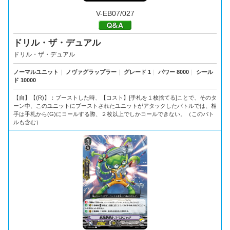
V-EB07/027
ドリル・ザ・デュアル
ドリル・ザ・デュアル
ノーマルユニット
｜
ノヴァグラップラー
｜
グレード 1
｜
パワー 8000
｜
シール
ド 10000
【自】【(R)】：ブーストした時、【コスト】[手札を１枚捨てる]ことで、そのタ
ーン中、このユニットにブーストされたユニットがアタックしたバトルでは、相
手は手札から(G)にコールする際、２枚以上でしかコールできない。（このバト
ルも含む）