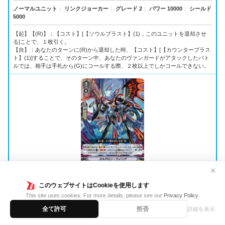
ノーマルユニット
｜
リンクジョーカー
｜
グレード 2
｜
パワー 10000
｜
シールド
5000
【起】【(R)】：【コスト】[【ソウルブラスト】(1)，このユニットを退却させ
る]ことで、１枚引く。
【自】：あなたのターンに(R)から退却した時、【コスト】[【カウンターブラス
ト】(1)]することで、そのターン中、あなたのヴァンガードがアタックしたバト
ルでは、相手は手札から(G)にコールする際、２枚以上でしかコールできない。
✕
V-EB07/032
このウェブサイトはCookieを使用します
This site uses cookies. For more details, please see our
Privacy Policy
.
カルデロン・ウイング
全て許可
拒否
詳細を表示
カルデロン・ウイング