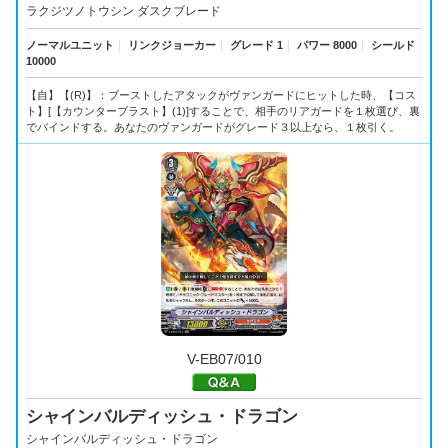
ラクジツノトウシン ダスクブレード
ノーマルユニット
｜
リンクジョーカー
｜
グレード 1
｜
パワー 8000
｜
シールド
10000
【自】【(R)】：ブーストしたアタックがヴァンガードにヒットした時、【コス
ト】[【カウンターブラスト】(1)]することで、相手のリアガードを１枚選び、裏
でバインドする。あなたのヴァンガードがグレード３以上なら、１枚引く。
V-EB07/010
シャインバルディッシュ・ドラゴン
シャインバルディッシュ・ドラゴン