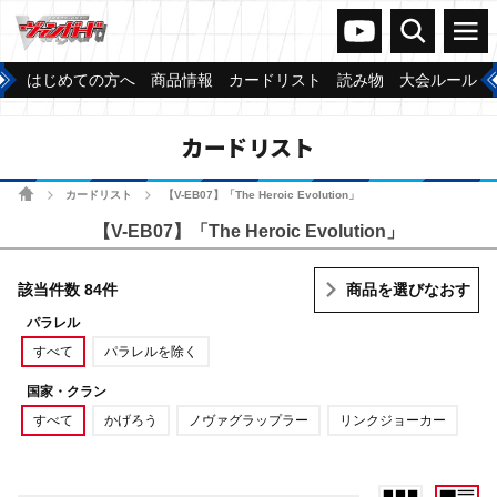
ヴァンガードch
検索
メニュー
はじめての方へ
商品情報
カードリスト
読み物
大会ルール
カードリスト
ホーム
カードリスト
【V-EB07】「The Heroic Evolution」
>
>
【V-EB07】「The Heroic Evolution」
該当件数 84件
商品を選びなおす
パラレル
すべて
パラレルを除く
国家・クラン
すべて
かげろう
ノヴァグラップラー
リンクジョーカー