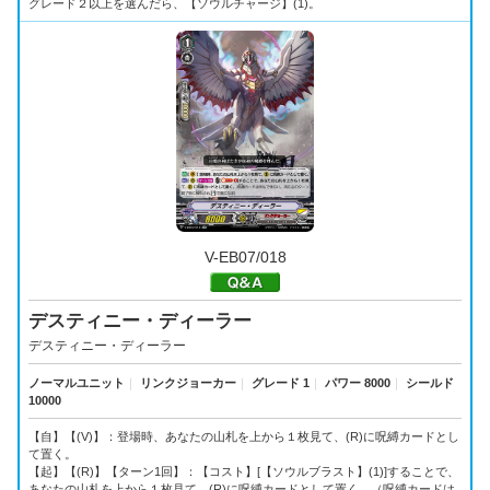
グレード２以上を選んだら、【ソウルチャージ】(1)。
V-EB07/018
デスティニー・ディーラー
デスティニー・ディーラー
ノーマルユニット
｜
リンクジョーカー
｜
グレード 1
｜
パワー 8000
｜
シールド
10000
【自】【(V)】：登場時、あなたの山札を上から１枚見て、(R)に呪縛カードとし
て置く。
【起】【(R)】【ターン1回】：【コスト】[【ソウルブラスト】(1)]することで、
あなたの山札を上から１枚見て、(R)に呪縛カードとして置く。（呪縛カードは