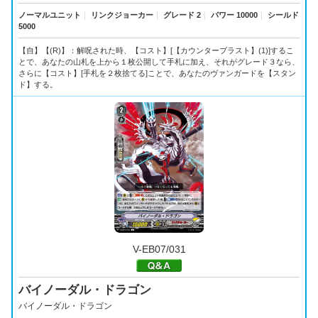
ノーマルユニット
｜
リンクジョーカー
｜
グレード 2
｜
パワー 10000
｜
シールド
5000
【自】【(R)】：解呪された時、【コスト】[【カウンターブラスト】(1)]するこ
とで、あなたの山札を上から１枚公開して手札に加え、それがグレード３なら、
さらに【コスト】[手札を２枚捨てる]ことで、あなたのヴァンガードを【スタン
ド】する。
V-EB07/031
バイノーダル・ドラゴン
バイノーダル・ドラゴン